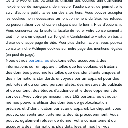
Meuse, dans les Ardennes. Quand elle
apprend son identité, la policière est
sidérée. Renaud Duval menait en effet une
triple vie. Trois femmes l'attendent,
chacune affirmant être son unique amour.
Ensemble, elles tentent de découvrir les
mystères autour de la vie et de la mort de
Renaud. ©Electre 2026
22,90 €
Disponible chez l'éditeur
AJOUTER AU PANIER
Nous et nos
partenaires
stockons et/ou accédons à des
informations sur un appareil, telles que les cookies, et traitons
des données personnelles telles que des identifiants uniques et
POUR EN SAVOIR PLUS
des informations standards envoyées par un appareil pour des
publicités et du contenu personnalisés, des mesures de publicité
et de contenu, des études d'audience et le développement de
services.
Avec votre permission, nos 162 partenaires et nous-
mêmes pouvons utiliser des données de géolocalisation
précises et d’identification par scan d'appareil. En cliquant, vous
pouvez consentir aux traitements décrits précédemment. Vous
pouvez également refuser de donner votre consentement ou
accéder à des informations plus détaillées et modifier vos