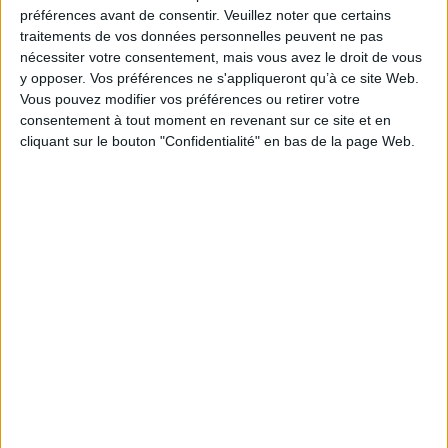
préférences avant de consentir.
Veuillez noter que certains
traitements de vos données personnelles peuvent ne pas
nécessiter votre consentement, mais vous avez le droit de vous
y opposer. Vos préférences ne s'appliqueront qu’à ce site Web.
Vidéos
Vous pouvez modifier vos préférences ou retirer votre
consentement à tout moment en revenant sur ce site et en
cliquant sur le bouton "Confidentialité" en bas de la page Web.
Littérature
Romans policiers
Polar
Michel Bussi - Nouvelle Babel
Michel Bussi vous présente son ouvrage "Nouvelle Babel"
aux éditions Presses de la Cité. Entretien avec Roxanne Le Mignon.
Lire la suite
1
Découvrez nos Newsletters Mollat !
JE M'INSCRIS