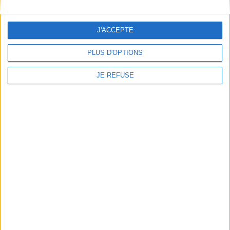
1
J'ACCEPTE
Découvrez nos Newsletters Mollat !
PLUS D'OPTIONS
JE M'INSCRIS
JE REFUSE
Informations pratiques
Conditions d'utilisation du site
Qui sommes-nous
Mentions Légales
Frais de port & Livraison
Conditions Générales de Vente
À votre service
Offres d'emploi
Offres Partenaires