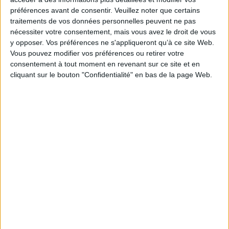
préférences avant de consentir.
Veuillez noter que certains
traitements de vos données personnelles peuvent ne pas
nécessiter votre consentement, mais vous avez le droit de vous
y opposer. Vos préférences ne s'appliqueront qu’à ce site Web.
Vous pouvez modifier vos préférences ou retirer votre
consentement à tout moment en revenant sur ce site et en
cliquant sur le bouton "Confidentialité" en bas de la page Web.
Vidéos
Sciences humaines - Histoire
Philosophie
Philosophie générale
Michel Onfray - Brève encyclopédie du monde. Vol. 4. Anima
Michel Onfray vous présente son ouvrage
"Brève encyclopédie du monde. Vol. 4. Anima : vie et mort de l'âme" aux
éditions Albin Michel. E...
Lire la suite