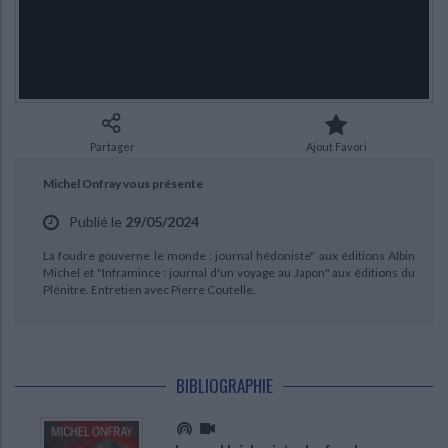
Ecologie - Environnement
Danse
Religions - Spiritualités
Bibliothèque de la Pléiade
Critique et histoire littéraire
Histoire de France
Biographies historiques
Classiques scolaires
Littérature ancienne et médiévale
Histoire - Généralités
Histoire des pays
Littérature de voyage
Audio - Livres lus
Histoire ancienne
Géographie
Littérature en version originale
Humour
Partager
Ajout Favori
Culture scientifique
Michel Onfray vous présente
CHARGEMENT...
Publié le
29/05/2024
La foudre gouverne le monde : journal hédoniste" aux éditions Albin
Michel et "Inframince : journal d'un voyage au Japon" aux éditions du
Plénitre. Entretien avec Pierre Coutelle.
BIBLIOGRAPHIE