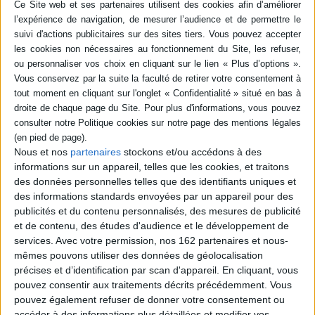
Vidéos
Nous et nos
partenaires
stockons et/ou accédons à des
informations sur un appareil, telles que les cookies, et traitons
des données personnelles telles que des identifiants uniques et
Sciences humaines - Histoire
Religions - Spiritualités
des informations standards envoyées par un appareil pour des
publicités et du contenu personnalisés, des mesures de publicité
Histoire des religions
et de contenu, des études d'audience et le développement de
Michel Onfray & Michaël Azoulay - Dieu ? : le philosophe ...
services.
Avec votre permission, nos 162 partenaires et nous-
Michel Onfray & Michaël Azoulay vous présentent son ouvrage
mêmes pouvons utiliser des données de géolocalisation
"Dieu ? : le philosophe & le rabbin" aux éditions Bouquins. Entretien avec
précises et d’identification par scan d'appareil. En cliquant, vous
Pierre Coutelle.
pouvez consentir aux traitements décrits précédemment. Vous
Lire la suite
pouvez également refuser de donner votre consentement ou
accéder à des informations plus détaillées et modifier vos