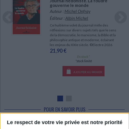
Journal hédoniste. La foudre
gouverne le monde
Auteur :
Michel Onfray
Éditeur :
Albin Michel
Ce huitième volet du journal mêle des
réflexions sur divers sujets tels que le sens
de la démocratie, le marxisme, la Bible et la
philosophie antique et moderne, éclairant
les enjeux du XXIe siècle. ©Electre 2026
21,90 €
En stock *
*stock limité
AJOUTER AU PANIER
POUR EN SAVOIR PLUS
Le respect de votre vie privée est notre priorité