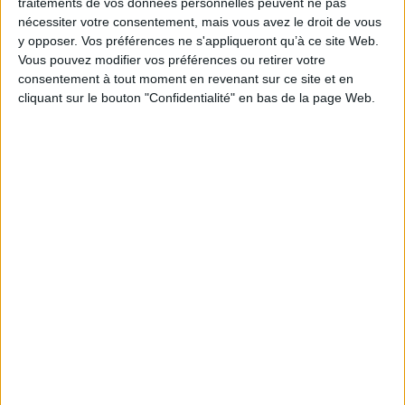
traitements de vos données personnelles peuvent ne pas
nécessiter votre consentement, mais vous avez le droit de vous
y opposer. Vos préférences ne s'appliqueront qu’à ce site Web.
Vous pouvez modifier vos préférences ou retirer votre
Vidéos
consentement à tout moment en revenant sur ce site et en
cliquant sur le bouton "Confidentialité" en bas de la page Web.
Minh Tran Huy - Voyageur malgré lui
1
Découvrez nos Newsletters Mollat !
JE M'INSCRIS
Informations pratiques
Conditions d'utilisation du site
Qui sommes-nous