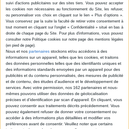
de prise en charge en France, la rareté des
structures d'accueil et les promesses
électorales non tenues. En parallèle, elle
retrace le parcours de Temple Grandin,
autiste américaine, spécialiste en
zootechnie et sciences animales, devenue
le symbole d'une intégration réussie.
©Electre 2026
21,50 €
Disponible chez l'éditeur
Nous et nos
partenaires
stockons et/ou accédons à des
informations sur un appareil, telles que les cookies, et traitons
AJOUTER AU PANIER
des données personnelles telles que des identifiants uniques et
des informations standards envoyées par un appareil pour des
publicités et du contenu personnalisés, des mesures de publicité
POUR EN SAVOIR PLUS
et de contenu, des études d'audience et le développement de
services.
Avec votre permission, nos 162 partenaires et nous-
mêmes pouvons utiliser des données de géolocalisation
précises et d’identification par scan d'appareil. En cliquant, vous
pouvez consentir aux traitements décrits précédemment. Vous
pouvez également refuser de donner votre consentement ou
accéder à des informations plus détaillées et modifier vos
préférences avant de consentir.
Veuillez noter que certains