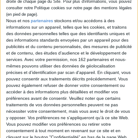
XIXe siècle. Fils de domestiques d'un petit
aristocrate roumain, Teodor a toujours rêvé
de devenir empereur. Une fois adulte, il ne
Nous et nos
partenaires
stockons et/ou accédons à des
recule devant rien, aucun péché ni méfait,
pour atteindre son but, allant jusqu'à sévir
informations sur un appareil, telles que les cookies, et traitons
en tant que pirate entre l'archipel grec et le
des données personnelles telles que des identifiants uniques et
Levant. Devenu Théodoros, il poursuit sa
des informations standards envoyées par un appareil pour des
quête vers sa destinée, régnant sur
publicités et du contenu personnalisés, des mesures de publicité
l'Ethiopie en tant que l'improbable
empereur Téwodros...
et de contenu, des études d'audience et le développement de
27,00 €
services.
Avec votre permission, nos 162 partenaires et nous-
En stock *
mêmes pouvons utiliser des données de géolocalisation
*stock limité
précises et d’identification par scan d'appareil. En cliquant, vous
pouvez consentir aux traitements décrits précédemment. Vous
AJOUTER AU PANIER
pouvez également refuser de donner votre consentement ou
accéder à des informations plus détaillées et modifier vos
préférences avant de consentir.
Veuillez noter que certains
Découvrez nos Newsletters Mollat !
traitements de vos données personnelles peuvent ne pas
nécessiter votre consentement, mais vous avez le droit de vous
y opposer. Vos préférences ne s'appliqueront qu’à ce site Web.
JE M'INSCRIS
Vous pouvez modifier vos préférences ou retirer votre
consentement à tout moment en revenant sur ce site et en
cliquant sur le bouton "Confidentialité" en bas de la page Web.