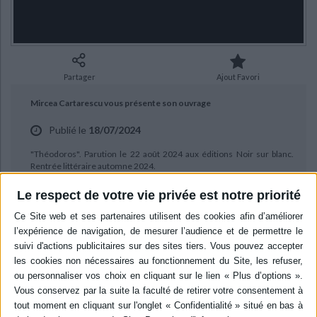
Ecologie - Environnement
Danse
Religions - Spiritualités
Bibliothèque de la Pléiade
Critique et histoire littéraire
Histoire de France
Biographies historiques
Classiques scolaires
Littérature ancienne et médiévale
Histoire - Généralités
Histoire des pays
Littérature de voyage
Audio - Livres lus
Partager
Ajout Favori
Histoire ancienne
Géographie
Littérature en version originale
Humour
Mircea Cartarescu vous présente son ouvrage
Culture scientifique
Publié le
18/07/2024
"Théodoros". Parution le 22 août 2024 aux éditions Noir sur blanc.
Rentrée littéraire automne 2024.
Le respect de votre vie privée est notre priorité
BIBLIOGRAPHIE
Théodoros
Auteur :
Mircea Cartarescu
Éditeur :
Noir sur blanc