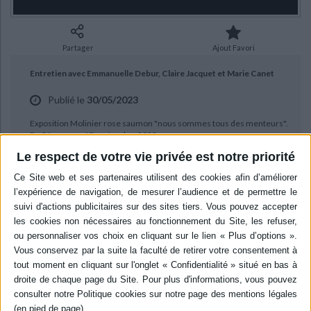
Ecologie - Environnement
Danse
Religions - Spiritualités
Bibliothèque de la Pléiade
Critique et histoire littéraire
Histoire de France
Biographies historiques
Classiques scolaires
Littérature ancienne et médiévale
Partager
Ajout Favori
Histoire - Généralités
Histoire des pays
Littérature de voyage
Audio - Livres lus
Entretien avec Emmanuelle Debur, Claire Jacquet et Marie Canet
Histoire ancienne
Géographie
Littérature en version originale
Humour
Publié le
30/05/2023
Culture scientifique
Exposition Molinier rose saumon "nous sommes tous des menteurs".
Du 31 mars au 17 septembre 2023.
Le respect de votre vie privée est notre priorité
BIBLIOGRAPHIE
Molinier : rose saumon
Éditeur :
Dilecta
Exposition sur l'oeuvre picturale et
photographique de Pierre Molinier (1900-
1976), qui s'inscrit dans les mouvements