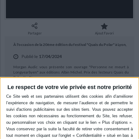
Ecologie - Environnement
Danse
Religions - Spiritualités
Bibliothèque de la Pléiade
Critique et histoire littéraire
Histoire de France
Biographies historiques
Classiques scolaires
Littérature ancienne et médiévale
Histoire - Généralités
Histoire des pays
Littérature de voyage
Audio - Livres lus
Partager
Ajout Favori
Histoire ancienne
Géographie
Littérature en version originale
Humour
À l'occasion de la 20ème édition du festival "Quais du Polar" à Lyon,
Culture scientifique
Publié le
17/04/2024
Morgan Audic vous présente son ouvrage "Personne ne meurt à
Longyearbyen" aux éditions Albin Michel. Prix des lecteurs Quais du
Polar / Le Figaro
Le respect de votre vie privée est notre priorité
BIBLIOGRAPHIE
Personne ne meurt à
Longyearbyen
Auteur :
Morgan Audic