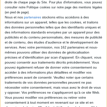
Éditeur :
Albin Michel
Deux corps de femmes sont retrouvés à
plus d'un millier de kilomètres l'un de
Nous et nos
partenaires
stockons et/ou accédons à des
l'autre, dans l'archipel de Svalbard, près de
informations sur un appareil, telles que les cookies, et traitons
Longyearbyen, et en Norvège continentale,
des données personnelles telles que des identifiants uniques et
aux îles Lofoten. Les victimes
s'intéressaient de près à la biologie marine.
des informations standards envoyées par un appareil pour des
Deux enquêteurs atypiques, Lotti Svandvik
publicités et du contenu personnalisés, des mesures de publicité
et Nils Madsen, se retrouvent embarqués
et de contenu, des études d'audience et le développement de
dans le sillage sanglant d'un tueur aux
services.
Avec votre permission, nos 162 partenaires et nous-
motivations surprenantes. ©Elect...
21,90 €
mêmes pouvons utiliser des données de géolocalisation
précises et d’identification par scan d'appareil. En cliquant, vous
Disponible chez l'éditeur
pouvez consentir aux traitements décrits précédemment. Vous
AJOUTER AU PANIER
pouvez également refuser de donner votre consentement ou
accéder à des informations plus détaillées et modifier vos
préférences avant de consentir.
Veuillez noter que certains
traitements de vos données personnelles peuvent ne pas
Découvrez nos Newsletters Mollat !
nécessiter votre consentement, mais vous avez le droit de vous
y opposer. Vos préférences ne s'appliqueront qu’à ce site Web.
JE M'INSCRIS
Vous pouvez modifier vos préférences ou retirer votre
consentement à tout moment en revenant sur ce site et en