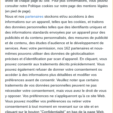
Éditeur :
Gallimard
Présentation d'une centaine d'oeuvres,
réalisées entre 2010 et 2022, de l'artiste
Nous et nos
partenaires
stockons et/ou accédons à des
qui s'inscrit dans une tradition séculaire de
informations sur un appareil, telles que les cookies, et traitons
la sculpture, de l'art roman à Giacometti en
des données personnelles telles que des identifiants uniques et
passant par Picasso. Son intérêt pour la
figure humaine et sa représentation mi-
des informations standards envoyées par un appareil pour des
abstraite mi-figurative ainsi que la
publicités et du contenu personnalisés, des mesures de publicité
dimension spirituelle de son oeuvre sont
et de contenu, des études d'audience et le développement de
mis en lumière. ©Electre 2026
services.
Avec votre permission, nos 162 partenaires et nous-
35,00 €
mêmes pouvons utiliser des données de géolocalisation
Disponible chez l'éditeur
précises et d’identification par scan d'appareil. En cliquant, vous
pouvez consentir aux traitements décrits précédemment. Vous
AJOUTER AU PANIER
pouvez également refuser de donner votre consentement ou
accéder à des informations plus détaillées et modifier vos
préférences avant de consentir.
Veuillez noter que certains
Découvrez nos Newsletters Mollat !
traitements de vos données personnelles peuvent ne pas
nécessiter votre consentement, mais vous avez le droit de vous
JE M'INSCRIS
y opposer. Vos préférences ne s'appliqueront qu’à ce site Web.
Vous pouvez modifier vos préférences ou retirer votre
consentement à tout moment en revenant sur ce site et en
cliquant sur le bouton "Confidentialité" en bas de la page Web.
Informations pratiques