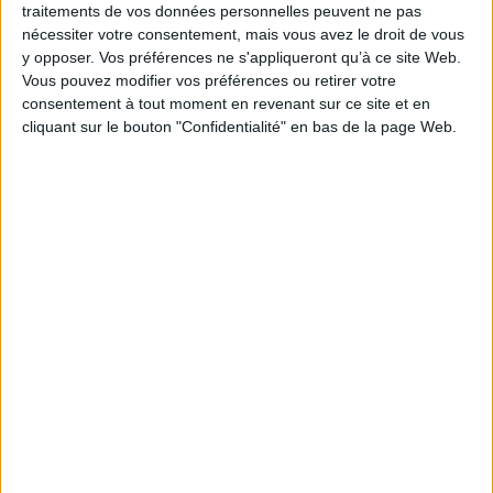
traitements de vos données personnelles peuvent ne pas
nécessiter votre consentement, mais vous avez le droit de vous
y opposer. Vos préférences ne s'appliqueront qu’à ce site Web.
Vous pouvez modifier vos préférences ou retirer votre
consentement à tout moment en revenant sur ce site et en
Vidéos
cliquant sur le bouton "Confidentialité" en bas de la page Web.
Naïri Nahapétian - Dernier refrain à Ispahan
1
Découvrez nos Newsletters Mollat !
JE M'INSCRIS
Informations pratiques
Conditions d'utilisation du site