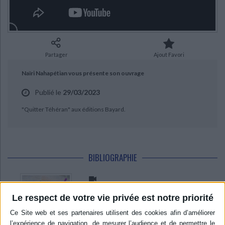
Ecologie - Environnement
Danse
Religions - Spiritualités
CHARGEMENT...
Bibliothèque de la Pléiade
Critique et histoire littéraire
Histoire de France
Biographies historiques
Classiques scolaires
Littérature ancienne et médiévale
Histoire - Généralités
Histoire des pays
Littérature de voyage
Audio - Livres lus
Partager
Ajout Favori
Histoire ancienne
Géographie
Littérature en version originale
Humour
Naïri Nahapétian vous présente son ouvrage
Culture scientifique
Publié le
29/03/2023
"Quitter Téhéran" aux éditions Bayard.
BIBLIOGRAPHIE
Quitter Téhéran
Le respect de votre vie privée est notre priorité
Auteur :
Naïri Nahapétian
Éditeur :
Bayard
Au moment de la révolution islamique,