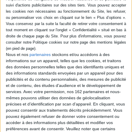
l'auteure, âgée de 9 ans, quitte Téhéran
pour Paris avec sa mère. Son père ne les
rejoint jamais. Des années plus tard, elle se
lance dans une enquête pour comprendre
l'interdiction faite à ce dernier de partir.
Remontant le fil de ses souvenirs, elle met
en lumière le sort réservé alors à la
minorité arménienne ainsi que la politique
contemporaine en Iran....
18,00 €
Nous et nos
partenaires
stockons et/ou accédons à des
Disponible chez l'éditeur
informations sur un appareil, telles que les cookies, et traitons
des données personnelles telles que des identifiants uniques et
AJOUTER AU PANIER
des informations standards envoyées par un appareil pour des
publicités et du contenu personnalisés, des mesures de publicité
et de contenu, des études d'audience et le développement de
POUR EN SAVOIR PLUS
services.
Avec votre permission, nos 162 partenaires et nous-
mêmes pouvons utiliser des données de géolocalisation
précises et d’identification par scan d'appareil. En cliquant, vous
pouvez consentir aux traitements décrits précédemment. Vous
pouvez également refuser de donner votre consentement ou
accéder à des informations plus détaillées et modifier vos
préférences avant de consentir.
Veuillez noter que certains