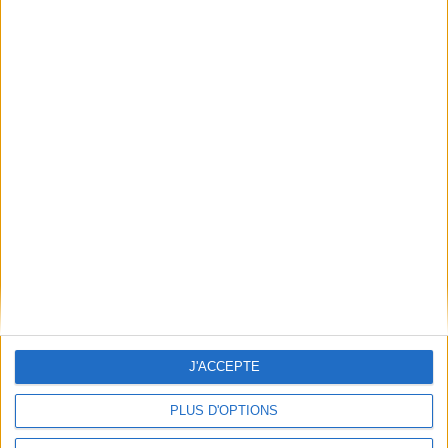
Qui sommes-nous
Mentions Légales
Frais de port & Livraison
Conditions Générales de Vente
À votre service
Offres d'emploi
Offres Partenaires
À découvrir
FeniXX
EDRLab
RetroNews
BnF : portail des métiers du livre
Cercle de la librairie
J'ACCEPTE
Les chèques cadeaux Mollat
Contact
Horaires
PLUS D'OPTIONS
Librairie Mollat
La librairie Mollat vous accueille