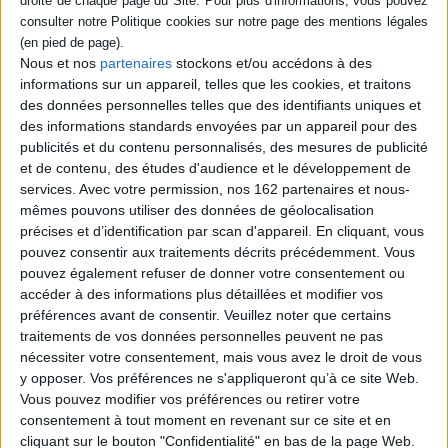
Sven a eu bien des surnoms : Stockholm
Sven ou encore Sven le borgne. Il raconte
son histoire. En 1916 en Suède, lassé de sa
Nous et nos
partenaires
stockons et/ou accédons à des
vie et de son travail, il décide de rejoindre le
informations sur un appareil, telles que les cookies, et traitons
Spitzberg, un archipel de l'Arctique. A la
suite d'un accident, il se retrouve défiguré.
des données personnelles telles que des identifiants uniques et
Il pense que c'est un signe du destin et qu'il
des informations standards envoyées par un appareil pour des
doit vivre en ermite. Il se met en quête de
publicités et du contenu personnalisés, des mesures de publicité
son lieu de retraite. Premier roman.
et de contenu, des études d'audience et le développement de
©Elect...
24,50 €
services.
Avec votre permission, nos 162 partenaires et nous-
mêmes pouvons utiliser des données de géolocalisation
Disponible chez l'éditeur
précises et d’identification par scan d'appareil. En cliquant, vous
AJOUTER AU PANIER
pouvez consentir aux traitements décrits précédemment. Vous
pouvez également refuser de donner votre consentement ou
accéder à des informations plus détaillées et modifier vos
préférences avant de consentir.
Veuillez noter que certains
Découvrez nos Newsletters Mollat !
traitements de vos données personnelles peuvent ne pas
nécessiter votre consentement, mais vous avez le droit de vous
JE M'INSCRIS
y opposer. Vos préférences ne s'appliqueront qu’à ce site Web.
Vous pouvez modifier vos préférences ou retirer votre
consentement à tout moment en revenant sur ce site et en
Informations pratiques
cliquant sur le bouton "Confidentialité" en bas de la page Web.