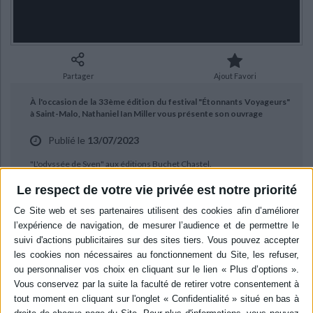
Ecologie - Environnement
Danse
Religions - Spiritualités
Bibliothèque de la Pléiade
Critique et histoire littéraire
Histoire de France
Biographies historiques
Classiques scolaires
Littérature ancienne et médiévale
Histoire - Généralités
Histoire des pays
Littérature de voyage
Audio - Livres lus
Partager
Ajout Favori
Histoire ancienne
Géographie
Littérature en version originale
Humour
À l'occasion de la 33ème édition du festival "Étonnants Voyageurs"
Culture scientifique
à Saint-Malo, Nathaniel Ian Miller vous présente son ouvrage
Publié le
13/07/2023
"L'odyssée de Sven" aux éditions Buchet Chastel.
Le respect de votre vie privée est notre priorité
BIBLIOGRAPHIE
L'odyssée de Sven
Auteur :
Nathaniel Ian Miller
Éditeur :
Buchet Chastel