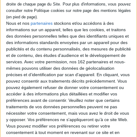
Éditeur :
Les presses du réel
Apparu dans les années 1970, le courant
des musiques industrielles a entraîné le
Nous et nos
partenaires
stockons et/ou accédons à des
développement d'une culture visuelle
informations sur un appareil, telles que les cookies, et traitons
globale associant de multiples pratiques
artistiques comme le graphisme, la
des données personnelles telles que des identifiants uniques et
performance artistique, la vidéo ou le film,
des informations standards envoyées par un appareil pour des
qui s'inspirent des utopies modernistes de
publicités et du contenu personnalisés, des mesures de publicité
la première moitié du XXe siècle et
et de contenu, des études d'audience et le développement de
abordent des thèmes comme le contrôle
mental, la criminalité et l'occultisme. ©...
services.
Avec votre permission, nos 162 partenaires et nous-
32,00 €
mêmes pouvons utiliser des données de géolocalisation
En stock *
précises et d’identification par scan d'appareil. En cliquant, vous
*stock limité
pouvez consentir aux traitements décrits précédemment. Vous
pouvez également refuser de donner votre consentement ou
AJOUTER AU PANIER
accéder à des informations plus détaillées et modifier vos
préférences avant de consentir.
Veuillez noter que certains
traitements de vos données personnelles peuvent ne pas
Découvrez nos Newsletters Mollat !
nécessiter votre consentement, mais vous avez le droit de vous
y opposer. Vos préférences ne s'appliqueront qu’à ce site Web.
Vous pouvez modifier vos préférences ou retirer votre
JE M'INSCRIS
consentement à tout moment en revenant sur ce site et en