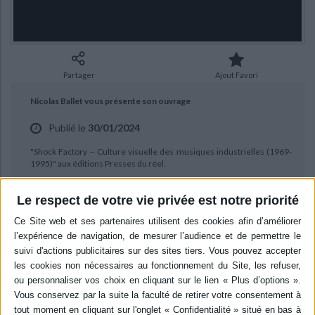
Ecologie - Environnement
Danse
Religions - Spiritualités
Bibliothèque de la Pléiade
Critique et histoire littéraire
Histoire de France
Biographies historiques
Classiques scolaires
Littérature ancienne et médiévale
Histoire - Généralités
Histoire des pays
Littérature de voyage
Audio - Livres lus
Partager
Ajout Favori
Histoire ancienne
Géographie
Littérature en version originale
Humour
Nicolas Ballet vous présente son ouvrage
Culture scientifique
Publié le
30/01/2024
"Shock Factory – Culture visuelle des musiques industrielles (1969-
1995)" aux éditions Presses du réel.
Le respect de votre vie privée est notre priorité
BIBLIOGRAPHIE
Shock factory : culture visuelle
des musiques industrielles (1969-
1995)
Auteur :
Nicolas Ballet