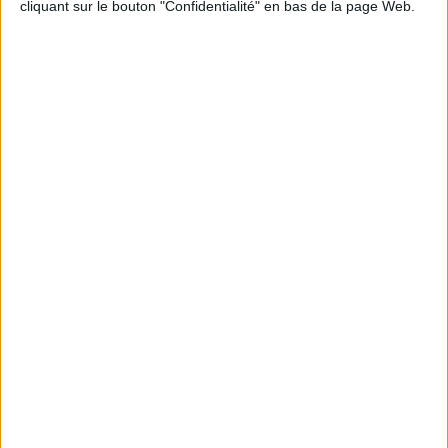
cliquant sur le bouton "Confidentialité" en bas de la page Web.
Informations pratiques
Conditions d'utilisation du site
Qui sommes-nous
Mentions Légales
Frais de port & Livraison
Conditions Générales de Vente
À votre service
Offres d'emploi
Offres Partenaires
À découvrir
FeniXX
EDRLab
RetroNews
BnF : portail des métiers du livre
Cercle de la librairie