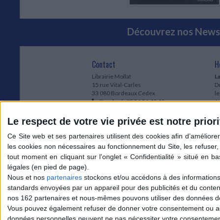
Découvrez nos Newsl
Contact
H
Librairie Mollat
La
15 rue Vital-Carles
Du
33 080 Bordeaux Cedex
l
Standard :
05 56 56 40 40
Jo
Service client mollat.com :
05 56 56 40
1e
83
* 
Le respect de votre vie privée est notre priori
Contactez-nous
à
Le
du
l
Jo
1
Nous et nos
partenaires
stockons et/ou accédons à des informations s
et
standards envoyées par un appareil pour des publicités et du conte
* 
nos 162 partenaires et nous-mêmes pouvons utiliser des données de g
1
Vous pouvez également refuser de donner votre consentement ou accé
Vo
données personnelles peuvent ne pas nécessiter votre consentement,