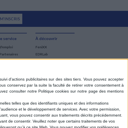
 M'INSCRIS
e service
À découvrir
d'emploi
FeniXX
Partenaires
EDRLab
RetroNews
BnF : portail des métiers
du livre
Cercle de la librairie
Les chèques cadeaux
Mollat
elles telles que des identifiants uniques et des informations
d'audience et le développement de services.
Avec votre permission,
iquant, vous pouvez consentir aux traitements décrits précédemment.
ant de consentir.
Veuillez noter que certains traitements de vos
liqueront qu’à ce site Web. Vous pouvez modifier vos préférences