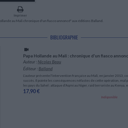
LITTÉRATURE DE VOYAGE
Dictionnaires Français
Histoire moderne
Relations et politiques
internationales
Dictionnaires Bilingues
Récits des voyageurs et des
Histoire contemporaine
explorateurs
Sécurité nationale - Défense
Langues universitaires -
Imprimer
BIOGRAPHIES HISTORIQUES
Dictionnaires et méthodes
llande au Mali chronique d'un fiasco annoncé" aux éditions Balland.
ECOLOGIE - ENVIRONNEMENT
Biographies historiques
Méthodes Langues Grand public
Ecologie
Français langues étrangères
HISTOIRE - GÉNÉRALITÉS
BIBLIOGRAPHIE
Historiographie
Etudes historiques
Généalogie - Héraldique
Papa Hollande au Mali : chronique d'un fiasco annon
Franc-maçonnerie
Auteur :
Nicolas Beau
Éditeur :
Balland
L'auteur présente l'intervention française au Mali, en janvier 2013,
succès. Il pointe les conséquences néfastes de cette opération, mal 
les pays du Sahel : attaque d'Aqmi au Niger, raid terroriste au Kenya,
17,90 €
Indisponible