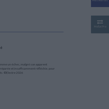
Mes Alertes
Antiquité
Mythologies
GÉOGRAPHIE
Géographie - Démographie -
Territoire
Mollat Pro
CULTURE SCIENTIFIQUE
Essais scientifique
Astronomie
cé
 comme un échec, malgré son apparent
préparée et insuffisamment réfléchie, pour
 etc. ©Electre 2026