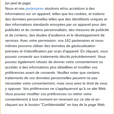
Nous et nos
partenaires
stockons et/ou accédons à des
Vidéos
informations sur un appareil, telles que les cookies, et traitons
des données personnelles telles que des identifiants uniques et
des informations standards envoyées par un appareil pour des
publicités et du contenu personnalisés, des mesures de publicité
Biographies d'auteurs
Littérature
et de contenu, des études d'audience et le développement de
Olivia de Lamberterie - Avec toutes mes sympathies
services.
Avec votre permission, nos 162 partenaires et nous-
mêmes pouvons utiliser des données de géolocalisation
Olivia de Lamberterie vous présente son ouvrage "Avec toutes mes
précises et d’identification par scan d'appareil. En cliquant, vous
sympathies" aux éditions Stock. ...
pouvez consentir aux traitements décrits précédemment. Vous
Lire la suite
pouvez également refuser de donner votre consentement ou
accéder à des informations plus détaillées et modifier vos
préférences avant de consentir.
Veuillez noter que certains
traitements de vos données personnelles peuvent ne pas
nécessiter votre consentement, mais vous avez le droit de vous
y opposer. Vos préférences ne s'appliqueront qu’à ce site Web.
Vous pouvez modifier vos préférences ou retirer votre
consentement à tout moment en revenant sur ce site et en
cliquant sur le bouton "Confidentialité" en bas de la page Web.