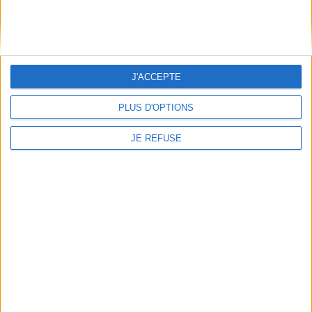
Informations pratiques
Conditions d'utilisation du site
Qui sommes-nous
J'ACCEPTE
Mentions Légales
Frais de port & Livraison
PLUS D'OPTIONS
Conditions Générales de Vente
JE REFUSE
À votre service
Offres d'emploi
Offres Partenaires
À découvrir
FeniXX
EDRLab
RetroNews
BnF : portail des métiers du livre
Cercle de la librairie