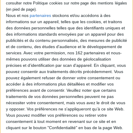
société juive sans Etat, sans frontières et
sans armée qui s'est formée au Xe siècle en
Europe de l'Est. Ses origines, son âge d'or et
Nous et nos
partenaires
stockons et/ou accédons à des
sa disparition à la suite de la Shoah sont
informations sur un appareil, telles que les cookies, et traitons
notamment abordés, ainsi que l'apport de la
des données personnelles telles que des identifiants uniques et
culture yiddish à la peinture, à la littérature,
des informations standards envoyées par un appareil pour des
à la musique ou au cinéma. ©Electre 2026
15,90 €
publicités et du contenu personnalisés, des mesures de publicité
et de contenu, des études d'audience et le développement de
En stock *
*stock limité
services.
Avec votre permission, nos 162 partenaires et nous-
mêmes pouvons utiliser des données de géolocalisation
AJOUTER AU PANIER
précises et d’identification par scan d'appareil. En cliquant, vous
pouvez consentir aux traitements décrits précédemment. Vous
pouvez également refuser de donner votre consentement ou
Découvrez nos Newsletters Mollat !
accéder à des informations plus détaillées et modifier vos
préférences avant de consentir.
Veuillez noter que certains
traitements de vos données personnelles peuvent ne pas
JE M'INSCRIS
nécessiter votre consentement, mais vous avez le droit de vous
y opposer. Vos préférences ne s'appliqueront qu’à ce site Web.
Vous pouvez modifier vos préférences ou retirer votre
Informations pratiques
consentement à tout moment en revenant sur ce site et en
cliquant sur le bouton "Confidentialité" en bas de la page Web.
Conditions d'utilisation du site