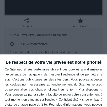
Ecologie - Environnement
Danse
Religions - Spiritualités
Bibliothèque de la Pléiade
Critique et histoire littéraire
Histoire de France
Biographies historiques
Classiques scolaires
Littérature ancienne et médiévale
Histoire - Généralités
Histoire des pays
Littérature de voyage
Audio - Livres lus
Partager
Ajout Favori
Histoire ancienne
Géographie
Littérature en version originale
Humour
Olivier Peyroux vous présente son ouvrage
Culture scientifique
Publié le
25/09/2024
"Le monde Yiddish" aux éditions Gallimard Jeunesse.
Le respect de votre vie privée est notre priorité
BIBLIOGRAPHIE
Le monde yiddish
Auteur :
Olivier Peyroux
Éditeur :
Gallimard-Jeunesse
L'histoire méconnue du Yiddishland,