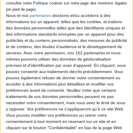
Éditeur :
Gallimard
Destins croisés de l'ex-officier de marine
Frédéric Cournet et d'un jeune ouvrier
Nous et nos
partenaires
stockons et/ou accédons à des
partisan de Louis Blanc prénommé
informations sur un appareil, telles que les cookies, et traitons
Barthélemy, de l'insurrection ouvrière à
des données personnelles telles que des identifiants uniques et
Paris le 23 juin 1848 à leur duel fatal à
des informations standards envoyées par un appareil pour des
Londres. ©Electre 2026
19,00 €
publicités et du contenu personnalisés, des mesures de publicité
et de contenu, des études d'audience et le développement de
En stock *
*stock limité
services.
Avec votre permission, nos 162 partenaires et nous-
mêmes pouvons utiliser des données de géolocalisation
AJOUTER AU PANIER
précises et d’identification par scan d'appareil. En cliquant, vous
pouvez consentir aux traitements décrits précédemment. Vous
pouvez également refuser de donner votre consentement ou
Découvrez nos Newsletters Mollat !
accéder à des informations plus détaillées et modifier vos
préférences avant de consentir.
Veuillez noter que certains
traitements de vos données personnelles peuvent ne pas
JE M'INSCRIS
nécessiter votre consentement, mais vous avez le droit de vous
y opposer. Vos préférences ne s'appliqueront qu’à ce site Web.
Vous pouvez modifier vos préférences ou retirer votre
Informations pratiques
consentement à tout moment en revenant sur ce site et en
cliquant sur le bouton "Confidentialité" en bas de la page Web.
Conditions d'utilisation du site