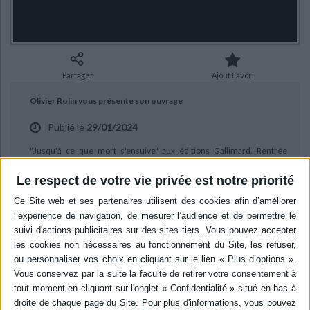
Ecologie - Environnement
Danse
Religions - Spiritualités
Bibliothèque de la Pléiade
Critique et histoire littéraire
Histoire de France
Biographies historiques
Classiques scolaires
Littérature ancienne et médiévale
Histoire - Généralités
Histoire des pays
Littérature de voyage
Audio - Livres lus
Partager
Ajout Favori
Histoire ancienne
Géographie
Littérature en version originale
Humour
Olivier Rolin vous présente son ouvrage
Culture scientifique
Publié le
29/01/2024
"Jusqu'à ce que mort s'ensuive" aux éditions Gallimard. Rentrée
littéraire janvier 2024.
Le respect de votre vie privée est notre priorité
BIBLIOGRAPHIE
Jusqu'à ce que mort s'ensuive :
sur une page des Misérables
Auteur :
Olivier Rolin