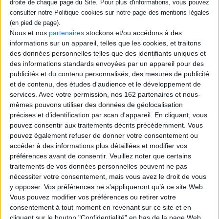
Une histoire du rap français depuis les
années 2000 à travers l'aventure de
Daymolition, un site Internet devenu une
chaîne YouTube diffusant des freestyles et
Nous et nos
partenaires
stockons et/ou accédons à des
des vidéos. L'équipe de réalisateurs conçoit
informations sur un appareil, telles que les cookies, et traitons
également des clips vidéo, participe au
des données personnelles telles que des identifiants uniques et
casting et à la direction artistique de la série
des informations standards envoyées par un appareil pour des
Validé ou encore s'associe à la production
de l'émission Rentre dans le cercle de
publicités et du contenu personnalisés, des mesures de publicité
Sofiane. ©Electre 2026
et de contenu, des études d'audience et le développement de
39,95 €
services.
Avec votre permission, nos 162 partenaires et nous-
En stock *
mêmes pouvons utiliser des données de géolocalisation
*stock limité
précises et d’identification par scan d'appareil. En cliquant, vous
pouvez consentir aux traitements décrits précédemment. Vous
AJOUTER AU PANIER
pouvez également refuser de donner votre consentement ou
accéder à des informations plus détaillées et modifier vos
préférences avant de consentir.
Veuillez noter que certains
Découvrez nos Newsletters Mollat !
traitements de vos données personnelles peuvent ne pas
nécessiter votre consentement, mais vous avez le droit de vous
JE M'INSCRIS
y opposer. Vos préférences ne s'appliqueront qu’à ce site Web.
Vous pouvez modifier vos préférences ou retirer votre
consentement à tout moment en revenant sur ce site et en
cliquant sur le bouton "Confidentialité" en bas de la page Web.