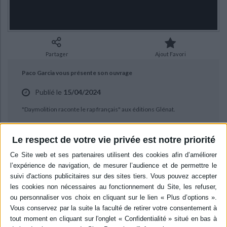
Ecologie - Environnement
Danse
Religions - Spiritualités
Bibliothèque de la Pléiade
Critique et histoire littéraire
Histoire de France
Biographies historiques
Classiques scolaires
Littérature ancienne et médiévale
Histoire - Généralités
Histoire des pays
Littérature de voyage
Audio - Livres lus
Partager
Ajout Favori
Histoire ancienne
Géographie
Littérature en version originale
Humour
Paco Garcia vous présente son ouvrage
Culture scientifique
Publié le
15/04/2024
"Daymolition raconte le rap français" aux éditions Glénat.
Le respect de votre vie privée est notre priorité
BIBLIOGRAPHIE
Daymolition raconte le rap
français
Auteur :
Paco Garcia
Éditeur :
Glénat