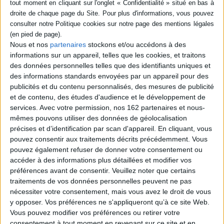
Lancelot Voisin, sieur de La
Popelinière : capitaine huguenot,
diplomate, corsaire et historien
(1541-1608)
Auteur :
Guilhem de Corbier
Nous et nos
partenaires
stockons et/ou accédons à des
Éditeur :
les Indes savantes
informations sur un appareil, telles que les cookies, et traitons
Portrait de Lancelot Voisin, auteur d'une
des données personnelles telles que des identifiants uniques et
source majeure de l'histoire des guerres de
des informations standards envoyées par un appareil pour des
Religion. Né entre 1541 et 1545 dans le Bas-
Poitou, il poursuit une formation humaniste
publicités et du contenu personnalisés, des mesures de publicité
à Paris avant d'étudier le droit à Toulouse,
et de contenu, des études d'audience et le développement de
où il se convertit au protestantisme et
services.
Avec votre permission, nos 162 partenaires et nous-
participe à la prise d'armes huguenote en
mêmes pouvons utiliser des données de géolocalisation
mai 1562, ce qui bouleverse sa vie.
©Electre 2026
précises et d’identification par scan d'appareil. En cliquant, vous
34,00 €
pouvez consentir aux traitements décrits précédemment. Vous
Disponible chez l'éditeur
pouvez également refuser de donner votre consentement ou
accéder à des informations plus détaillées et modifier vos
AJOUTER AU PANIER
préférences avant de consentir.
Veuillez noter que certains
traitements de vos données personnelles peuvent ne pas
nécessiter votre consentement, mais vous avez le droit de vous
Découvrez nos Newsletters Mollat !
y opposer. Vos préférences ne s'appliqueront qu’à ce site Web.
Vous pouvez modifier vos préférences ou retirer votre
consentement à tout moment en revenant sur ce site et en