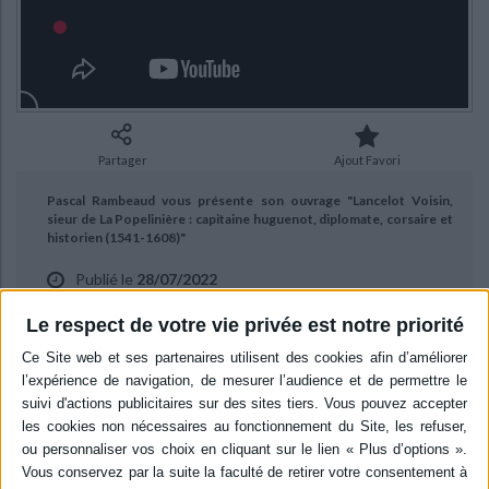
Ecologie - Environnement
Danse
Religions - Spiritualités
Bibliothèque de la Pléiade
Critique et histoire littéraire
Histoire de France
Biographies historiques
Classiques scolaires
Littérature ancienne et médiévale
Histoire - Généralités
Histoire des pays
Littérature de voyage
Audio - Livres lus
Histoire ancienne
Géographie
Littérature en version originale
Humour
Partager
Ajout Favori
Culture scientifique
Pascal Rambeaud vous présente son ouvrage "Lancelot Voisin,
sieur de La Popelinière : capitaine huguenot, diplomate, corsaire et
historien (1541-1608)"
Publié le
28/07/2022
Aux éditions les Indes savantes.
Le respect de votre vie privée est notre priorité
BIBLIOGRAPHIE