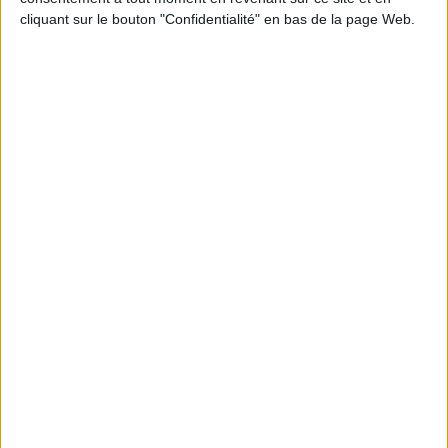
JE M'INSCRIS
cliquant sur le bouton "Confidentialité" en bas de la page Web.
Informations pratiques
Conditions d'utilisation du site
Qui sommes-nous
Mentions Légales
Frais de port & Livraison
Conditions Générales de Vente
À votre service
Offres d'emploi
Offres Partenaires
À découvrir
FeniXX
EDRLab
RetroNews