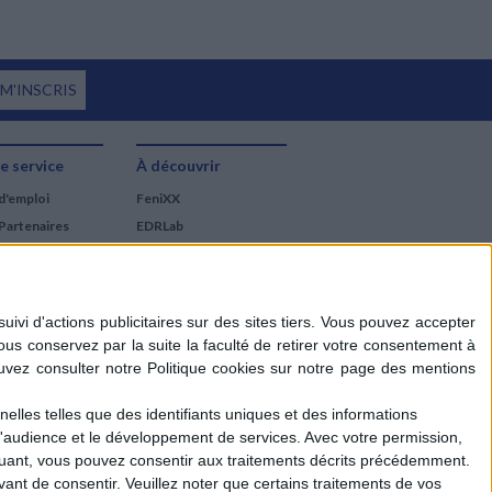
 M'INSCRIS
e service
À découvrir
d'emploi
FeniXX
Partenaires
EDRLab
RetroNews
BnF : portail des métiers
du livre
Cercle de la librairie
Les chèques cadeaux
Mollat
elles telles que des identifiants uniques et des informations
d'audience et le développement de services.
Avec votre permission,
iquant, vous pouvez consentir aux traitements décrits précédemment.
ant de consentir.
Veuillez noter que certains traitements de vos