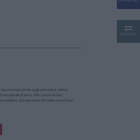
Mes Alertes
Antiquité
Mythologies
GÉOGRAPHIE
Géographie - Démographie -
Territoire
Mollat Pro
CULTURE SCIENTIFIQUE
Essais scientifique
Astronomie
és dans la maison de sa grand-mère, entre
 d'une bande d'amis, elle construit des
 adultes. Son père leur lit L'odyssée et leur