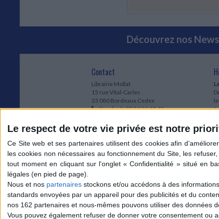
Découvrez nos Newsl
Contact
H
Librairie Mollat
La
15 rue Vital-Carles
Du
33 080 Bordeaux Cedex
l
Standard :
05 56 56 40 40
Jo
Service client mollat.com :
05 56 56 40
1e
83
* 
Le respect de votre vie privée est notre priori
Contactez-nous
à
Le
du
l
Jo
1
Nous et nos
partenaires
stockons et/ou accédons à des informations s
et
standards envoyées par un appareil pour des publicités et du conte
* 
nos 162 partenaires et nous-mêmes pouvons utiliser des données de g
1
Vous pouvez également refuser de donner votre consentement ou accé