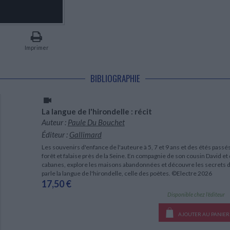
LITTÉRATURE DE VOYAGE
Dictionnaires Français
Histoire moderne
Relations et politiques
internationales
Dictionnaires Bilingues
Récits des voyageurs et des
Histoire contemporaine
explorateurs
Sécurité nationale - Défense
Langues universitaires -
BIOGRAPHIES HISTORIQUES
Dictionnaires et méthodes
ECOLOGIE - ENVIRONNEMENT
Biographies historiques
Méthodes Langues Grand public
Imprimer
Ecologie
Français langues étrangères
HISTOIRE - GÉNÉRALITÉS
Historiographie
BIBLIOGRAPHIE
Etudes historiques
Généalogie - Héraldique
Franc-maçonnerie
La langue de l'hirondelle : récit
Auteur :
Paule Du Bouchet
Éditeur :
Gallimard
Les souvenirs d'enfance de l'auteure à 5, 7 et 9 ans et des étés pass
forêt et falaise près de la Seine. En compagnie de son cousin David et
cabanes, explore les maisons abandonnées et découvre les secrets des
parle la langue de l'hirondelle, celle des poètes. ©Electre 2026
17,50 €
Disponible chez l'éditeur
AJOUTER AU PANIER