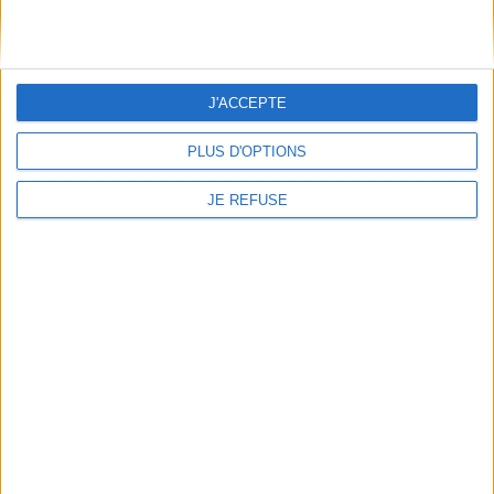
autour de son dernier ouvrage...
Lire la suite
1
J'ACCEPTE
Découvrez nos Newsletters Mollat !
PLUS D'OPTIONS
JE REFUSE
JE M'INSCRIS
Informations pratiques
Conditions d'utilisation du site
Qui sommes-nous
Mentions Légales
Frais de port & Livraison
Conditions Générales de Vente
À votre service