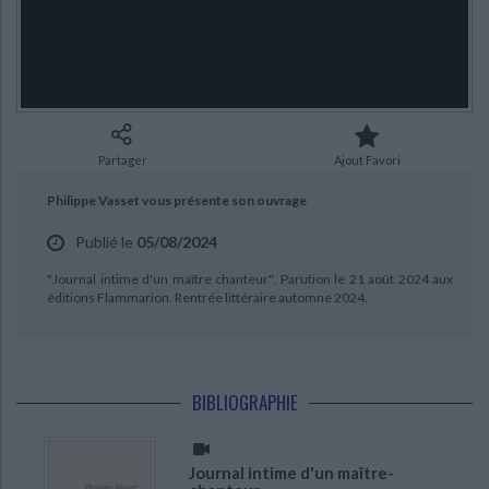
Ecologie - Environnement
Danse
Religions - Spiritualités
Bibliothèque de la Pléiade
Critique et histoire littéraire
Histoire de France
Biographies historiques
Classiques scolaires
Littérature ancienne et médiévale
Histoire - Généralités
Histoire des pays
Littérature de voyage
Audio - Livres lus
Histoire ancienne
Géographie
Littérature en version originale
Humour
Partager
Ajout Favori
Culture scientifique
Philippe Vasset vous présente son ouvrage
CHARGEMENT...
Publié le
05/08/2024
"Journal intime d'un maître chanteur". Parution le 21 août 2024 aux
éditions Flammarion. Rentrée littéraire automne 2024.
BIBLIOGRAPHIE
Journal intime d'un maître-