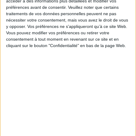
accéder à des informations plus détaillées et modifier vos
préférences avant de consentir.
Veuillez noter que certains
traitements de vos données personnelles peuvent ne pas
nécessiter votre consentement, mais vous avez le droit de vous
Podcasts
y opposer. Vos préférences ne s'appliqueront qu’à ce site Web.
Vous pouvez modifier vos préférences ou retirer votre
consentement à tout moment en revenant sur ce site et en
cliquant sur le bouton "Confidentialité" en bas de la page Web.
Sciences humaines - Histoire
Actualite politique
Actualité politique française, Biographies politiques
Général Pierre de Villiers - Paroles d'honneur
Le Général Pierre de Villiers vous présente son ouvrage "Paroles
d'honneur" aux éditions Fayard.
Entretien avec Jean Petaux.
Lire la suite
1
Découvrez nos Newsletters Mollat !
JE M'INSCRIS