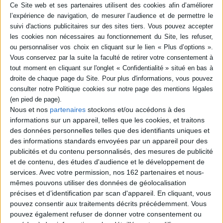
constituent une profession de foi
intellectuelle et morale de ce militaire, chef
d'état-major des armées de 2014 à 2017.
Elles ouvrent un chemin pour réapprendre à
aimer la France et retrouver l'espérance.
©Electre 2026
21,90 €
En stock *
*stock limité
AJOUTER AU PANIER
Nous et nos
partenaires
stockons et/ou accédons à des
informations sur un appareil, telles que les cookies, et traitons
POUR EN SAVOIR PLUS
des données personnelles telles que des identifiants uniques et
des informations standards envoyées par un appareil pour des
publicités et du contenu personnalisés, des mesures de publicité
et de contenu, des études d'audience et le développement de
services.
Avec votre permission, nos 162 partenaires et nous-
mêmes pouvons utiliser des données de géolocalisation
précises et d’identification par scan d'appareil. En cliquant, vous
pouvez consentir aux traitements décrits précédemment. Vous
pouvez également refuser de donner votre consentement ou