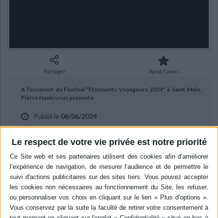
Ecologie - Environnement
Danse
Religions - Spiritualités
Bibliothèque de la Pléiade
Critique et histoire littéraire
Histoire de France
Biographies historiques
Classiques scolaires
Littérature ancienne et médiévale
Histoire - Généralités
Histoire des pays
Littérature de voyage
Audio - Livres lus
Histoire ancienne
Géographie
Littérature en version originale
Humour
Partager
Ajout Favori
Culture scientifique
A l'occasion du Festival "Etonnants Voyageurs 2024" à Saint Malo,
Pierre Haski vous présente
Publié le
06/06/2024
"Une terre doublement promise : Israël-Palestine : un siècle de
conflit" aux éditions Stock .
Le respect de votre vie privée est notre priorité
BIBLIOGRAPHIE