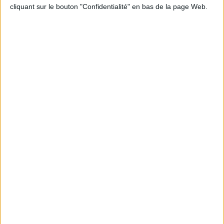
cliquant sur le bouton "Confidentialité" en bas de la page Web.
Informations pratiques
Conditions d'utilisation du site
Qui sommes-nous
Mentions Légales
Frais de port & Livraison
Conditions Générales de Vente
À votre service
Offres d'emploi
Offres Partenaires
À découvrir
FeniXX
EDRLab
RetroNews
BnF : portail des métiers du livre