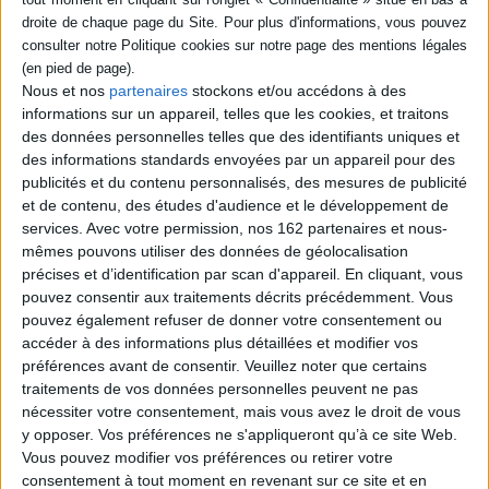
Une terre doublement promise :
Israël-Palestine : un siècle de
conflit
Auteur :
Pierre Haski
Éditeur :
Stock
Nous et nos
partenaires
stockons et/ou accédons à des
Recueil d'articles et d'entretiens écrits
informations sur un appareil, telles que les cookies, et traitons
entre 1982 et 2023 dans lesquels le
des données personnelles telles que des identifiants uniques et
journaliste évoque un siècle d'histoire
des informations standards envoyées par un appareil pour des
conflictuelle entre Israël et la Palestine. En
publicités et du contenu personnalisés, des mesures de publicité
préambule, il révèle l'engrenage de la
et de contenu, des études d'audience et le développement de
violence qui a mené au retour de la guerre
au Proche-Orient en octobre 2023.
services.
Avec votre permission, nos 162 partenaires et nous-
©Electre 2026
mêmes pouvons utiliser des données de géolocalisation
19,90 €
précises et d’identification par scan d'appareil. En cliquant, vous
En stock *
pouvez consentir aux traitements décrits précédemment. Vous
*stock limité
pouvez également refuser de donner votre consentement ou
accéder à des informations plus détaillées et modifier vos
AJOUTER AU PANIER
préférences avant de consentir.
Veuillez noter que certains
traitements de vos données personnelles peuvent ne pas
nécessiter votre consentement, mais vous avez le droit de vous
Découvrez nos Newsletters Mollat !
y opposer. Vos préférences ne s'appliqueront qu’à ce site Web.
Vous pouvez modifier vos préférences ou retirer votre
JE M'INSCRIS
consentement à tout moment en revenant sur ce site et en