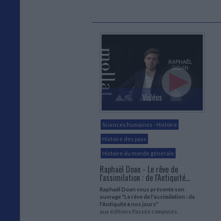
Vidéos
Sciences humaines - Histoire
Histoire des pays
Histoire du monde générale
Raphaël Doan - Le rêve de
l'assimilation : de l'Antiquité...
Raphaël Doan vous présente son
ouvrage "Le rêve de l'assimilation : de
l'Antiquité à nos jours"
aux éditions Passés composés.