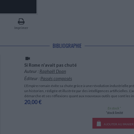
LITTÉRATURE DE VOYAGE
Dictionnaires Français
Histoire moderne
Relations et politiques
internationales
Dictionnaires Bilingues
Récits des voyageurs et des
Histoire contemporaine
explorateurs
Sécurité nationale - Défense
Langues universitaires -
BIOGRAPHIES HISTORIQUES
Dictionnaires et méthodes
ECOLOGIE - ENVIRONNEMENT
Biographies historiques
Méthodes Langues Grand public
Imprimer
Ecologie
Français langues étrangères
HISTOIRE - GÉNÉRALITÉS
Historiographie
BIBLIOGRAPHIE
Etudes historiques
Généalogie - Héraldique
Franc-maçonnerie
Si Rome n'avait pas chuté
Auteur :
Raphaël Doan
Éditeur :
Passés composés
L'Empire romain évite sa chute grâce à une révolution industrielle p
un historien, rédigée et illustrée par des intelligences artificielles. 
démarche et ses réflexions quant aux nouveaux outils que sont les int
20,00 €
En stock *
*stock limité
AJOUTER AU PANIER