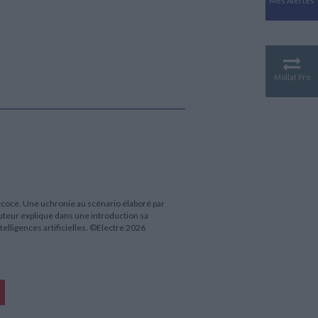
Mes Alertes
Antiquité
Mythologies
GÉOGRAPHIE
Géographie - Démographie -
Territoire
Mollat Pro
CULTURE SCIENTIFIQUE
Essais scientifique
Astronomie
récoce. Une uchronie au scénario élaboré par
L'auteur explique dans une introduction sa
elligences artificielles. ©Electre 2026