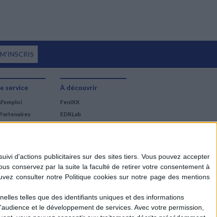
 M'INSCRIS
e service
À découvrir
d'emploi
FeniXX
Partenaires
EDRLab
RetroNews
BnF : portail des métiers
du livre
Cercle de la librairie
Les chèques cadeaux
Mollat
elles telles que des identifiants uniques et des informations
d'audience et le développement de services.
Avec votre permission,