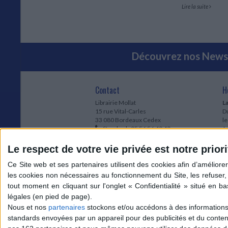
Lire la suite
Découvrez nos Newsl
Contact
H
Librairie Mollat
La
15 rue Vital-Carles
Du
33 080 Bordeaux Cedex
l
Standard :
05 56 56 40 40
Jo
Service client mollat.com :
05 56 56 40
1e
83
* 
Le respect de votre vie privée est notre priori
Contactez-nous
à
Le
du
l
Jo
1
Nous et nos
partenaires
stockons et/ou accédons à des informations s
et
standards envoyées par un appareil pour des publicités et du conte
* 