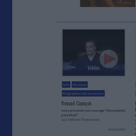
Vidéos
Arts
Musique
Biographies de musiciens
Renaud Capuçon
vous présente son ouvrage "Mouvement
perpétuel"
aux éditions Flammarion
Lire la suite