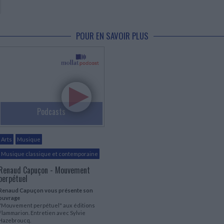
POUR EN SAVOIR PLUS
Podcasts
Arts
Musique
Musique classique et contemporaine
Renaud Capuçon - Mouvement
perpétuel
Renaud Capuçon vous présente son
ouvrage
"Mouvement perpétuel" aux éditions
Flammarion. Entretien avec Sylvie
Hazebroucq.