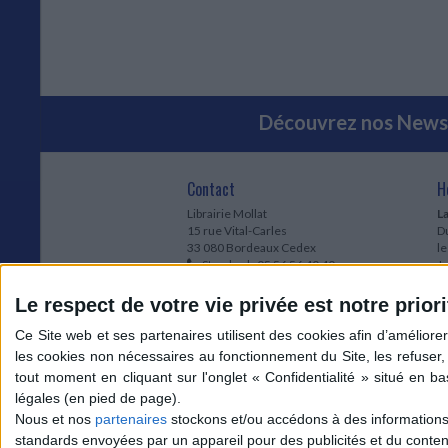
Découvrez nos Newsl
Contact
H
Librairie Mollat
La
15 rue Vital-Carles
Du
33 080 Bordeaux Cedex
l
Standard :
05 56 56 40 40
Jo
Service client mollat.com :
05 56 56 40
1e
83
* 
Le respect de votre vie privée est notre priori
Contactez-nous
à
Le
du
l
Jo
1
Nous et nos
partenaires
stockons et/ou accédons à des informations s
et
standards envoyées par un appareil pour des publicités et du conte