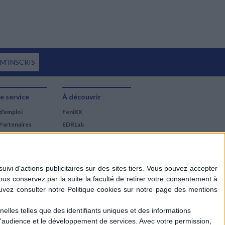
 M'INSCRIS
e service
À découvrir
d'emploi
FeniXX
Partenaires
EDRLab
RetroNews
BnF : portail des métiers
du livre
Cercle de la librairie
Les chèques cadeaux
Mollat
elles telles que des identifiants uniques et des informations
d'audience et le développement de services.
Avec votre permission,