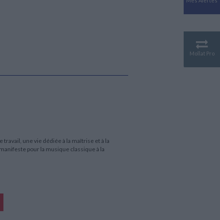
Mes Alertes
Antiquité
Mythologies
GÉOGRAPHIE
Géographie - Démographie -
Territoire
Mollat Pro
CULTURE SCIENTIFIQUE
Essais scientifique
Astronomie
avail, une vie dédiée à la maîtrise et à la
manifeste pour la musique classique à la