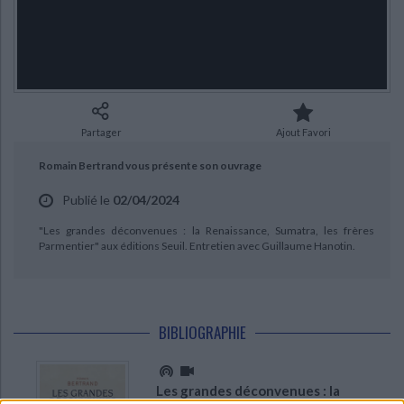
Ecologie - Environnement
Danse
Religions - Spiritualités
Bibliothèque de la Pléiade
Critique et histoire littéraire
CHARGEMENT...
Histoire de France
Biographies historiques
Classiques scolaires
Littérature ancienne et médiévale
Histoire - Généralités
Histoire des pays
Littérature de voyage
Audio - Livres lus
Histoire ancienne
Géographie
Littérature en version originale
Humour
Partager
Ajout Favori
Culture scientifique
Romain Bertrand vous présente son ouvrage
Publié le
02/04/2024
"Les grandes déconvenues : la Renaissance, Sumatra, les frères
Parmentier" aux éditions Seuil. Entretien avec Guillaume Hanotin.
BIBLIOGRAPHIE
Les grandes déconvenues : la