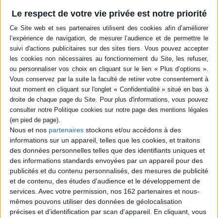
Renaissance, Sumatra, les frères
Parmentier
Le respect de votre vie privée est notre priorité
Auteur :
Romain Bertrand
Éditeur :
Seuil
Une enquête sur les origines et le contexte
de l'expédition, en 1529, des capitaines
dieppois Jean et Raoul Parmentier à
Sumatra, qui amènent l'historien à
questionner la contribution française aux
grandes découvertes de la Renaissance.
Dans une perspective de comparaison, il
s'intéresse aussi bien au monde des marins
normands qu'à celui des érudits qui
découvrent l'Asie du Sud-Est. ©Electre
2026
Nous et nos
partenaires
stockons et/ou accédons à des
24,50 €
informations sur un appareil, telles que les cookies, et traitons
En stock *
des données personnelles telles que des identifiants uniques et
*stock limité
des informations standards envoyées par un appareil pour des
publicités et du contenu personnalisés, des mesures de publicité
AJOUTER AU PANIER
et de contenu, des études d'audience et le développement de
services.
Avec votre permission, nos 162 partenaires et nous-
POUR EN SAVOIR PLUS
mêmes pouvons utiliser des données de géolocalisation
précises et d’identification par scan d'appareil. En cliquant, vous