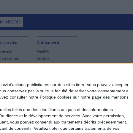
 M'INSCRIS
e service
À découvrir
d'emploi
FeniXX
Partenaires
EDRLab
RetroNews
BnF : portail des métiers
du livre
Cercle de la librairie
Les chèques cadeaux
Mollat
elles telles que des identifiants uniques et des informations
d'audience et le développement de services.
Avec votre permission,
iquant, vous pouvez consentir aux traitements décrits précédemment.
ant de consentir.
Veuillez noter que certains traitements de vos