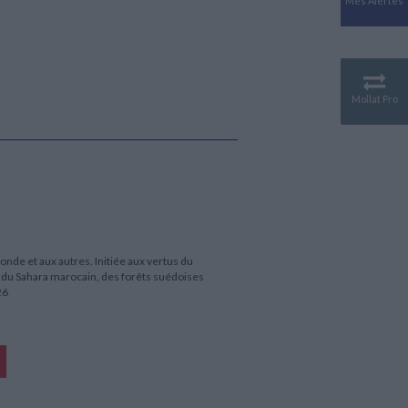
Mes Alertes
Antiquité
Mythologies
GÉOGRAPHIE
Géographie - Démographie -
Territoire
Mollat Pro
CULTURE SCIENTIFIQUE
Essais scientifique
Astronomie
onde et aux autres. Initiée aux vertus du
 du Sahara marocain, des forêts suédoises
26