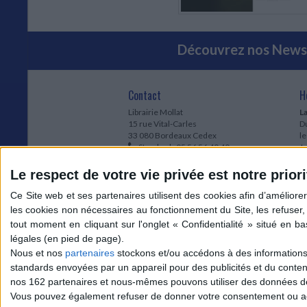
Découvrez nos Newsl
Contact
H
Librairie Mollat
La
15 rue Vital-Carles
Du
33 080 Bordeaux Cedex
l
Standard :
05 56 56 40 40
Jo
Service client mollat.com :
05 56 56 40
1e
83
* 
Le respect de votre vie privée est notre priori
Contactez-nous
à
Le
du
l
Jo
1
Nous et nos
partenaires
stockons et/ou accédons à des informations s
et
standards envoyées par un appareil pour des publicités et du conte
* 
nos 162 partenaires et nous-mêmes pouvons utiliser des données de g
1
Vous pouvez également refuser de donner votre consentement ou accé
Vo