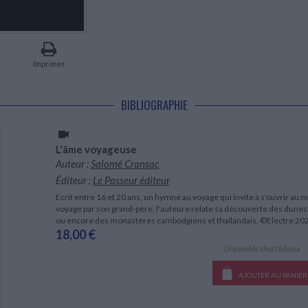
LITTÉRATURE DE VOYAGE
Dictionnaires Français
Histoire moderne
Relations et politiques
internationales
Dictionnaires Bilingues
Récits des voyageurs et des
Histoire contemporaine
explorateurs
Sécurité nationale - Défense
Langues universitaires -
BIOGRAPHIES HISTORIQUES
Dictionnaires et méthodes
ECOLOGIE - ENVIRONNEMENT
Biographies historiques
Méthodes Langues Grand public
Imprimer
Ecologie
Français langues étrangères
HISTOIRE - GÉNÉRALITÉS
Historiographie
BIBLIOGRAPHIE
Etudes historiques
Généalogie - Héraldique
Franc-maçonnerie
L'âme voyageuse
Auteur :
Salomé Cransac
Éditeur :
Le Passeur éditeur
Ecrit entre 16 et 20 ans, un hymne au voyage qui invite à s'ouvrir au m
voyage par son grand-père, l'auteure relate sa découverte des dunes
ou encore des monastères cambodgiens et thaïlandais. ©Electre 20
18,00 €
Disponible chez l'éditeur
AJOUTER AU PANIER