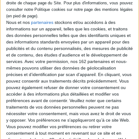
Éditeur :
POL
Parents de deux enfants, Alice et Aurélien
s'aiment et se déchirent. Un soir, Alice
rejoint un amant et provoque une situation
Nous et nos
partenaires
stockons et/ou accédons à des
dramatique qui les conduit au tribunal.
informations sur un appareil, telles que les cookies, et traitons
Aurélien est condamné pour actes de
des données personnelles telles que des identifiants uniques et
violence sur des policiers. Il est
emprisonné, séparé de ses enfants et de la
des informations standards envoyées par un appareil pour des
femme qu'il continue d'aimer. Hanté par
publicités et du contenu personnalisés, des mesures de publicité
des idées noires, il s'interroge sur le bien, le
et de contenu, des études d'audience et le développement de
mal et son silence intérieu...
services.
Avec votre permission, nos 162 partenaires et nous-
21,00 €
mêmes pouvons utiliser des données de géolocalisation
En stock *
précises et d’identification par scan d'appareil. En cliquant, vous
*stock limité
pouvez consentir aux traitements décrits précédemment. Vous
AJOUTER AU PANIER
pouvez également refuser de donner votre consentement ou
accéder à des informations plus détaillées et modifier vos
préférences avant de consentir.
Veuillez noter que certains
traitements de vos données personnelles peuvent ne pas
Découvrez nos Newsletters Mollat !
nécessiter votre consentement, mais vous avez le droit de vous
y opposer. Vos préférences ne s'appliqueront qu’à ce site Web.
JE M'INSCRIS
Vous pouvez modifier vos préférences ou retirer votre
consentement à tout moment en revenant sur ce site et en