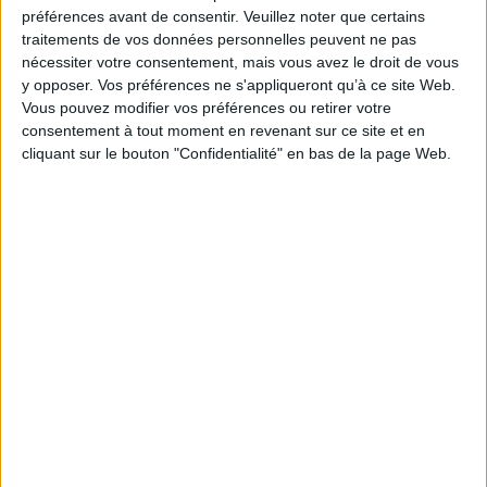
préférences avant de consentir.
Veuillez noter que certains
traitements de vos données personnelles peuvent ne pas
nécessiter votre consentement, mais vous avez le droit de vous
y opposer. Vos préférences ne s'appliqueront qu’à ce site Web.
Vous pouvez modifier vos préférences ou retirer votre
Dossiers
consentement à tout moment en revenant sur ce site et en
cliquant sur le bouton "Confidentialité" en bas de la page Web.
Jeunesse
Prix
Jeunesse
Pépites du salon du Livre et de la Presse Jeunesse de Mon...
Et les grands gagnants sont...
Lire la suite
1
Découvrez nos Newsletters Mollat !
JE M'INSCRIS