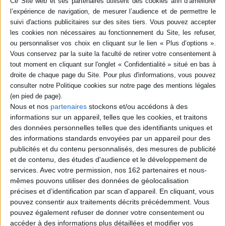
animaux qui la peuplent. Observant
successivement un écureuil, un renard, un
lièvre, un chevreuil et des cerfs, il finit par
croiser un sanglier auquel il adresse un
voeu qui ne tarde pas à être exaucé. Un
album complété par un herbier, un nuancier
des essences de bois et un tutoriel pour
fabriquer du fusain. ©Elect...
20,00 €
En stock *
*stock limité
Nous et nos
partenaires
stockons et/ou accédons à des
AJOUTER AU PANIER
informations sur un appareil, telles que les cookies, et traitons
des données personnelles telles que des identifiants uniques et
des informations standards envoyées par un appareil pour des
POUR EN SAVOIR PLUS
publicités et du contenu personnalisés, des mesures de publicité
et de contenu, des études d'audience et le développement de
services.
Avec votre permission, nos 162 partenaires et nous-
mêmes pouvons utiliser des données de géolocalisation
précises et d’identification par scan d'appareil. En cliquant, vous
pouvez consentir aux traitements décrits précédemment. Vous
pouvez également refuser de donner votre consentement ou
accéder à des informations plus détaillées et modifier vos