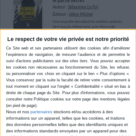
le pacte secret
Auteur :
Sébastien Le Fol
Éditeur :
Albin Michel
Une enquête dévoilant les amitiés cachées
de François Mitterrand, avec Pierre de
Bénouville, André Bettencourt et François
Dalle. L'auteur analyse notamment leur
Le respect de votre vie privée est notre priorité
influence sur la stratégie politique de
l'ancien président français. ©Electre 2026
21,90 €
Disponible chez l'éditeur
AJOUTER AU PANIER
POUR EN SAVOIR PLUS
Nous et nos
partenaires
stockons et/ou accédons à des
informations sur un appareil, telles que les cookies, et traitons
des données personnelles telles que des identifiants uniques et
des informations standards envoyées par un appareil pour des