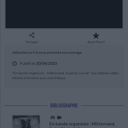
Ecologie - Environnement
Danse
Religions - Spiritualités
Bibliothèque de la Pléiade
Critique et histoire littéraire
Histoire de France
Biographies historiques
Classiques scolaires
Littérature ancienne et médiévale
Histoire - Généralités
Histoire des pays
CHARGEMENT...
Littérature de voyage
Audio - Livres lus
Histoire ancienne
Géographie
Littérature en version originale
Humour
Partager
Ajout Favori
Culture scientifique
Sébastien Le Fol vous présente son ouvrage
Publié le
20/04/2023
"En bande organisée : Mitterrand, le pacte secret" aux éditions Albin
Michel. Entretien avec Jean Petaux.
BIBLIOGRAPHIE
En bande organisée : Mitterrand,