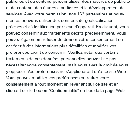
publicités et du contenu personnalisés, des mesures de publicité
et de contenu, des études d'audience et le développement de
services.
Avec votre permission, nos 162 partenaires et nous-
mêmes pouvons utiliser des données de géolocalisation
précises et d’identification par scan d'appareil. En cliquant, vous
pouvez consentir aux traitements décrits précédemment. Vous
Vidéos
pouvez également refuser de donner votre consentement ou
accéder à des informations plus détaillées et modifier vos
préférences avant de consentir.
Veuillez noter que certains
Sciences humaines - Histoire
Questions de société
traitements de vos données personnelles peuvent ne pas
nécessiter votre consentement, mais vous avez le droit de vous
Questions de société par thème
y opposer. Vos préférences ne s'appliqueront qu’à ce site Web.
Sébastien Le Fol - Reste à ta place... ! : le mépris, une...
Vous pouvez modifier vos préférences ou retirer votre
Sébastien Le Fol vous présente son ouvrage "Reste à ta place... ! : le mépris,
consentement à tout moment en revenant sur ce site et en
une pathologie bie...
cliquant sur le bouton "Confidentialité" en bas de la page Web.
aux éditions Albin Michel
Lire la suite