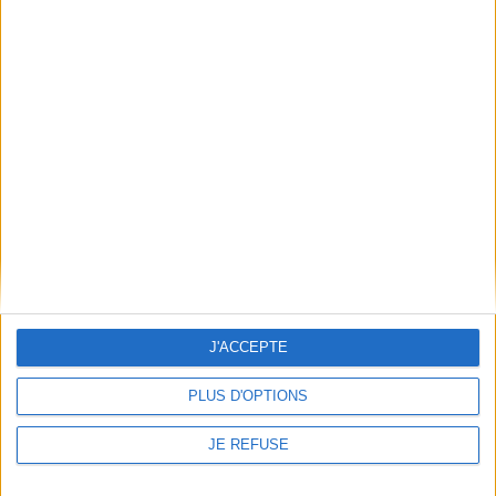
JE M'INSCRIS
Informations pratiques
Conditions d'utilisation du site
Qui sommes-nous
Mentions Légales
Frais de port & Livraison
Conditions Générales de Vente
À votre service
Offres d'emploi
J'ACCEPTE
Offres Partenaires
PLUS D'OPTIONS
À découvrir
JE REFUSE
FeniXX
EDRLab