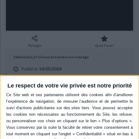
Ecologie - Environnement
Danse
Religions - Spiritualités
Bibliothèque de la Pléiade
Critique et histoire littéraire
Histoire de France
Biographies historiques
Classiques scolaires
Littérature ancienne et médiévale
Histoire - Généralités
Histoire des pays
Littérature de voyage
Audio - Livres lus
Histoire ancienne
Géographie
Littérature en version originale
Humour
Partager
Ajout Favori
Culture scientifique
Sébastien Le Fol vous présente son ouvrage
Publié le
14/05/2024
"Les lieux de pouvoir : une histoire secrète et intime de la politique"
aux éditions Perrin.
Le respect de votre vie privée est notre priorité
BIBLIOGRAPHIE
Les lieux de pouvoir : une histoire