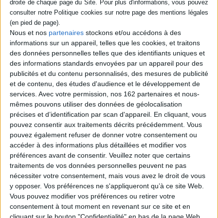
secrète et intime de la politique
Éditeur :
Perrin
Des contributions consacrées aux lieux
célèbres ou méconnus du pouvoir politique
Nous et nos
partenaires
stockons et/ou accédons à des
en France : l'Elysée, l'avion présidentiel, la
informations sur un appareil, telles que les cookies, et traitons
cour des Invalides, le Louvre, Versailles, la
des données personnelles telles que des identifiants uniques et
tribune du Stade de France, la brasserie
des informations standards envoyées par un appareil pour des
Lipp, entre autres. L'histoire de chacun
d'entre eux montre comment les hommes
publicités et du contenu personnalisés, des mesures de publicité
et femmes d'Etat usent de symboles pour
et de contenu, des études d'audience et le développement de
asseoir leur autorité. ©Electre 2026
services.
Avec votre permission, nos 162 partenaires et nous-
22,00 €
mêmes pouvons utiliser des données de géolocalisation
Disponible chez l'éditeur
précises et d’identification par scan d'appareil. En cliquant, vous
pouvez consentir aux traitements décrits précédemment. Vous
AJOUTER AU PANIER
pouvez également refuser de donner votre consentement ou
accéder à des informations plus détaillées et modifier vos
préférences avant de consentir.
Veuillez noter que certains
Découvrez nos Newsletters Mollat !
traitements de vos données personnelles peuvent ne pas
nécessiter votre consentement, mais vous avez le droit de vous
JE M'INSCRIS
y opposer. Vos préférences ne s'appliqueront qu’à ce site Web.
Vous pouvez modifier vos préférences ou retirer votre
consentement à tout moment en revenant sur ce site et en
cliquant sur le bouton "Confidentialité" en bas de la page Web.