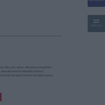
Mes Alertes
Antiquité
Mythologies
GÉOGRAPHIE
Géographie - Démographie -
Territoire
Mollat Pro
CULTURE SCIENTIFIQUE
Essais scientifique
Astronomie
mme. Dès son retour, elle épouse le peintre
eux bravent les interdits de leurs
yée à la prison pour femmes de Saint-Lazare
.