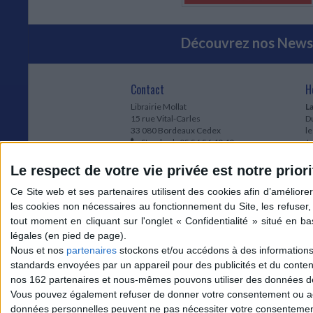
Découvrez nos Newsl
Contact
H
Librairie Mollat
La
15 rue Vital-Carles
Du
33 080 Bordeaux Cedex
l
Standard :
05 56 56 40 40
Jo
Service client mollat.com :
05 56 56 40
1e
83
* 
Le respect de votre vie privée est notre priori
Contactez-nous
à
Le
du
l
Jo
1
Nous et nos
partenaires
stockons et/ou accédons à des informations s
et
standards envoyées par un appareil pour des publicités et du conte
* 
nos 162 partenaires et nous-mêmes pouvons utiliser des données de g
1
Vous pouvez également refuser de donner votre consentement ou accé
Vo
données personnelles peuvent ne pas nécessiter votre consentement,