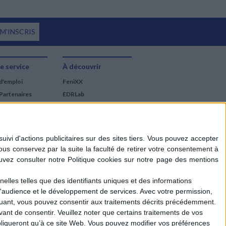
 M'INSCRIS
e service
À découvrir
d'emploi
FeniXX
Partenaires
EDRLab
RetroNews
BnF : portail des métiers
du livre
Cercle de la librairie
Les chèques cadeaux
Mollat
elles telles que des identifiants uniques et des informations
d'audience et le développement de services.
Avec votre permission,
iquant, vous pouvez consentir aux traitements décrits précédemment.
ant de consentir.
Veuillez noter que certains traitements de vos
liqueront qu’à ce site Web. Vous pouvez modifier vos préférences