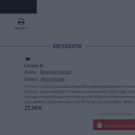
LITTÉRATURE DE VOYAGE
Dictionnaires Français
Histoire moderne
Relations et politiques
internationales
Dictionnaires Bilingues
Récits des voyageurs et des
Histoire contemporaine
explorateurs
Sécurité nationale - Défense
Langues universitaires -
BIOGRAPHIES HISTORIQUES
Dictionnaires et méthodes
ECOLOGIE - ENVIRONNEMENT
Biographies historiques
Méthodes Langues Grand public
Imprimer
Ecologie
Français langues étrangères
HISTOIRE - GÉNÉRALITÉS
Historiographie
BIBLIOGRAPHIE
Etudes historiques
Généalogie - Héraldique
Franc-maçonnerie
Léonie B.
Auteur :
Sébastien Spitzer
Éditeur :
Albin Michel
A 19 ans, Léonie B. participe à l'expédition Spitzberg déguisée en ho
François-Auguste Biard mais tombe amoureuse de Victor Hugo. Tous d
mariages respectifs pour vivre leur passion. Elle est arrêtée et envo
pour adultère, inspirant l'oeuvre de l'écrivain, Les misérables. ©Elec..
21,90 €
Disponible chez l'éditeur
AJOUTER AU PANIER