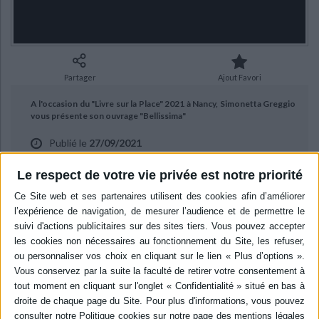
Ecologie - Environnement
Danse
Religions - Spiritualités
Bibliothèque de la Pléiade
Critique et histoire littéraire
Histoire de France
Biographies historiques
Classiques scolaires
Littérature ancienne et médiévale
Histoire - Généralités
Histoire des pays
Littérature de voyage
Audio - Livres lus
Partager
Ajout Favori
Histoire ancienne
Géographie
Littérature en version originale
Humour
A l'occasion du "Livre sur la Place" 2021 à Nancy, Simonetta Greggio
Culture scientifique
vous présente son ouvrage "Bellissima"
Publié le
27/09/2021
aux éditions Stock
Le respect de votre vie privée est notre priorité
BIBLIOGRAPHIE
Bellissima
Auteur :
Simonetta Greggio
Éditeur :
Stock