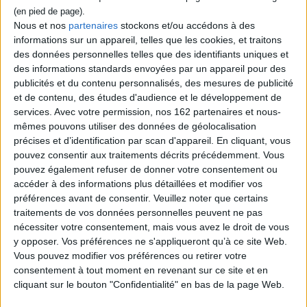
Une histoire de l'Italie à travers le parcours
de l'auteure et de sa famille. S. Greggio
Nous et nos
partenaires
stockons et/ou accédons à des
évoque les années sombres de son pays
informations sur un appareil, telles que les cookies, et traitons
comme la violence intime au sein du cercle
des données personnelles telles que des identifiants uniques et
familial. ©Electre 2026
des informations standards envoyées par un appareil pour des
20,00 €
publicités et du contenu personnalisés, des mesures de publicité
Disponible chez l'éditeur
et de contenu, des études d'audience et le développement de
services.
Avec votre permission, nos 162 partenaires et nous-
AJOUTER AU PANIER
mêmes pouvons utiliser des données de géolocalisation
précises et d’identification par scan d'appareil. En cliquant, vous
pouvez consentir aux traitements décrits précédemment. Vous
Découvrez nos Newsletters Mollat !
pouvez également refuser de donner votre consentement ou
accéder à des informations plus détaillées et modifier vos
JE M'INSCRIS
préférences avant de consentir.
Veuillez noter que certains
traitements de vos données personnelles peuvent ne pas
nécessiter votre consentement, mais vous avez le droit de vous
Informations pratiques
y opposer. Vos préférences ne s'appliqueront qu’à ce site Web.
Vous pouvez modifier vos préférences ou retirer votre
Conditions d'utilisation du site
consentement à tout moment en revenant sur ce site et en
Qui sommes-nous
cliquant sur le bouton "Confidentialité" en bas de la page Web.
Mentions Légales