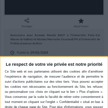
Ecologie - Environnement
Danse
Religions - Spiritualités
Bibliothèque de la Pléiade
Critique et histoire littéraire
Histoire de France
Biographies historiques
Classiques scolaires
Littérature ancienne et médiévale
Histoire - Généralités
Histoire des pays
Littérature de voyage
Audio - Livres lus
Partager
Ajout Favori
Histoire ancienne
Géographie
Littérature en version originale
Humour
Rencontre avec Romain Menini (MCF à l'Université Paris-Est
Culture scientifique
Marne-la-Vallée) et Myriam Marrache Gouraud( PR à l'Université de
Poitiers) autour du livre
Publié le
29/01/2024
"Tout Rabelais" aux éditions Bouquins-Mollat. Entretien avec Violaine
Le respect de votre vie privée est notre priorité
Giacomotto.
BIBLIOGRAPHIE
Tout Rabelais