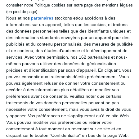
Auteur :
François Rabelais
Éditeur :
Bouquins
L'intégralité des écrits de François Rabelais
Nous et nos
partenaires
stockons et/ou accédons à des
est présentée : romans, lettres, poèmes,
informations sur un appareil, telles que les cookies, et traitons
dédicaces et autres textes liminaires,
des données personnelles telles que des identifiants uniques et
almanachs, entre autres. Avec des
introductions partielles et des annotations
des informations standards envoyées par un appareil pour des
permettant de comprendre l'ensemble de
publicités et du contenu personnalisés, des mesures de publicité
son oeuvre. ©Electre 2026
et de contenu, des études d'audience et le développement de
35,00 €
services.
Avec votre permission, nos 162 partenaires et nous-
En stock
mêmes pouvons utiliser des données de géolocalisation
précises et d’identification par scan d'appareil. En cliquant, vous
AJOUTER AU PANIER
pouvez consentir aux traitements décrits précédemment. Vous
pouvez également refuser de donner votre consentement ou
accéder à des informations plus détaillées et modifier vos
Découvrez nos Newsletters Mollat !
préférences avant de consentir.
Veuillez noter que certains
traitements de vos données personnelles peuvent ne pas
JE M'INSCRIS
nécessiter votre consentement, mais vous avez le droit de vous
y opposer. Vos préférences ne s'appliqueront qu’à ce site Web.
Vous pouvez modifier vos préférences ou retirer votre
consentement à tout moment en revenant sur ce site et en
Informations pratiques
cliquant sur le bouton "Confidentialité" en bas de la page Web.