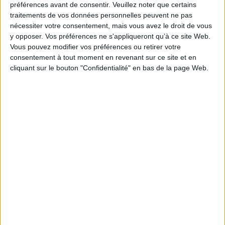
préférences avant de consentir.
Veuillez noter que certains
traitements de vos données personnelles peuvent ne pas
nécessiter votre consentement, mais vous avez le droit de vous
Vidéos
y opposer. Vos préférences ne s'appliqueront qu’à ce site Web.
Vous pouvez modifier vos préférences ou retirer votre
consentement à tout moment en revenant sur ce site et en
Sciences - Savoirs
Médecine
Spécialités Médico-Chirurgicales
cliquant sur le bouton "Confidentialité" en bas de la page Web.
Soirée Santé - La résistance aux antibiotiques, une pan...
Rencontre en partenariat avec le CHU de Bordeaux.
Charles Cazanave est infectiologue au CHU de Bordeaux et professeur de
Maladies Infectieuses et T...
Lire la suite
1
Découvrez nos Newsletters Mollat !
JE M'INSCRIS