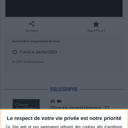
Ecologie - Environnement
Danse
Religions - Spiritualités
CHARGEMENT...
Bibliothèque de la Pléiade
Critique et histoire littéraire
Histoire de France
Biographies historiques
Classiques scolaires
Littérature ancienne et médiévale
Histoire - Généralités
Histoire des pays
Littérature de voyage
Audio - Livres lus
Partager
Ajout Favori
Histoire ancienne
Géographie
Littérature en version originale
Humour
Rencontre en partenariat avec
Culture scientifique
Publié le
16/05/2023
le CHU de Bordeaux.
BIBLIOGRAPHIE
Chirurgie dermatologique : 21
vidéos opératoires
Auteur :
Jean-Michel Amici
Le respect de votre vie privée est notre priorité
Éditeur :
Elsevier Masson