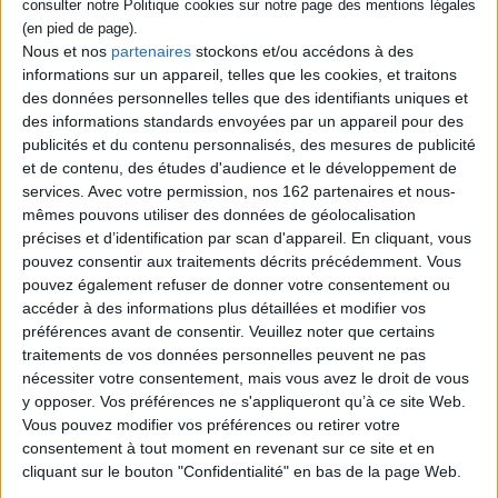
Les maladies de la thyroïde
Auteur :
Jean-Louis Wemeau
Nous et nos
partenaires
stockons et/ou accédons à des
Éditeur :
Elsevier Masson
informations sur un appareil, telles que les cookies, et traitons
Une présentation didactique des maladies
des données personnelles telles que des identifiants uniques et
pouvant affecter la thyroïde destinée à la
des informations standards envoyées par un appareil pour des
pratique clinique. ©Electre 2026
70,00 €
publicités et du contenu personnalisés, des mesures de publicité
et de contenu, des études d'audience et le développement de
Disponible chez l'éditeur
services.
Avec votre permission, nos 162 partenaires et nous-
mêmes pouvons utiliser des données de géolocalisation
AJOUTER AU PANIER
précises et d’identification par scan d'appareil. En cliquant, vous
pouvez consentir aux traitements décrits précédemment. Vous
pouvez également refuser de donner votre consentement ou
Découvrez nos Newsletters Mollat !
accéder à des informations plus détaillées et modifier vos
préférences avant de consentir.
Veuillez noter que certains
JE M'INSCRIS
traitements de vos données personnelles peuvent ne pas
nécessiter votre consentement, mais vous avez le droit de vous
y opposer. Vos préférences ne s'appliqueront qu’à ce site Web.
Informations pratiques
Vous pouvez modifier vos préférences ou retirer votre
consentement à tout moment en revenant sur ce site et en
Conditions d'utilisation du site
cliquant sur le bouton "Confidentialité" en bas de la page Web.
Qui sommes-nous