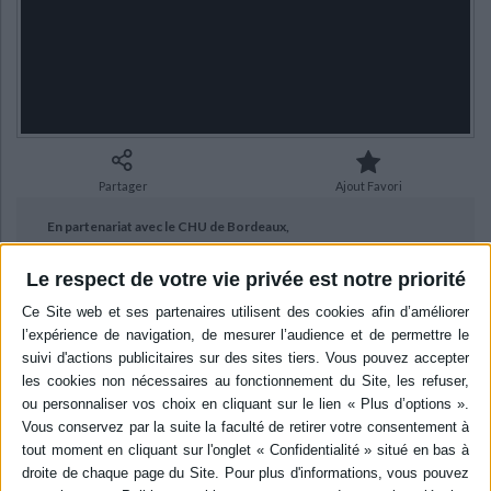
Ecologie - Environnement
Danse
Religions - Spiritualités
Bibliothèque de la Pléiade
Critique et histoire littéraire
Histoire de France
Biographies historiques
Classiques scolaires
Littérature ancienne et médiévale
Histoire - Généralités
Histoire des pays
Littérature de voyage
Audio - Livres lus
Histoire ancienne
Géographie
Littérature en version originale
Humour
Culture scientifique
Partager
Ajout Favori
En partenariat avec le CHU de Bordeaux,
Publié le
11/04/2024
Le respect de votre vie privée est notre priorité
rencontre avec le Pr. Antoine Tabarin, chef du service
d’endocrinologie, diabétologie et nutrition du CHU de Bordeaux.
BIBLIOGRAPHIE