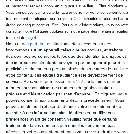
disparition progressive de neurones et à un manque de dopamine dans le
cerveau.
Aujourd'hui, de nombreux traitements permettent d'en atténuer les
symptômes, tandis que la recherche progresse activement vers de
nouvelles solutions, avec l'espoir de parvenir un jour à un traitement curatif.
Nous et nos
partenaires
stockons et/ou accédons à des
BIBLIOGRAPHIE
informations sur un appareil, telles que les cookies, et traitons
des données personnelles telles que des identifiants uniques et
des informations standards envoyées par un appareil pour des
La maladie de Parkinson
publicités et du contenu personnalisés, des mesures de publicité
Éditeur :
Elsevier Masson
et de contenu, des études d'audience et le développement de
Une monographie consacrée à la maladie
services.
Avec votre permission, nos 162 partenaires et nous-
de Parkinson : épidémiologie,
mêmes pouvons utiliser des données de géolocalisation
manifestations cliniques, signes associés,
précises et d’identification par scan d'appareil. En cliquant, vous
troubles cognitifs et du comportement,
pouvez consentir aux traitements décrits précédemment. Vous
aspects génétiques, critères de diagnostic,
modalités d'évaluation, rôle de l'imagerie,
pouvez également refuser de donner votre consentement ou
investigations paracliniques et
accéder à des informations plus détaillées et modifier vos
thérapeutiques, entre autres. ©Electre
préférences avant de consentir.
Veuillez noter que certains
2026
traitements de vos données personnelles peuvent ne pas
63,00 €
nécessiter votre consentement, mais vous avez le droit de vous