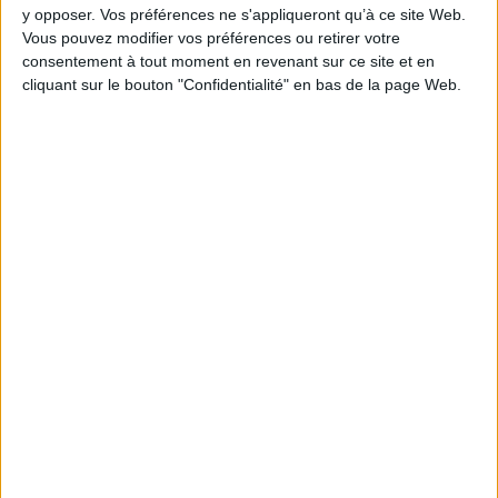
y opposer. Vos préférences ne s'appliqueront qu’à ce site Web.
Vous pouvez modifier vos préférences ou retirer votre
consentement à tout moment en revenant sur ce site et en
cliquant sur le bouton "Confidentialité" en bas de la page Web.
CHARGEMENT...
Découvrez nos Newsletters Mollat !
JE M'INSCRIS
Informations pratiques
Conditions d'utilisation du site
Qui sommes-nous
Mentions Légales
Frais de port & Livraison
Conditions Générales de Vente
À votre service