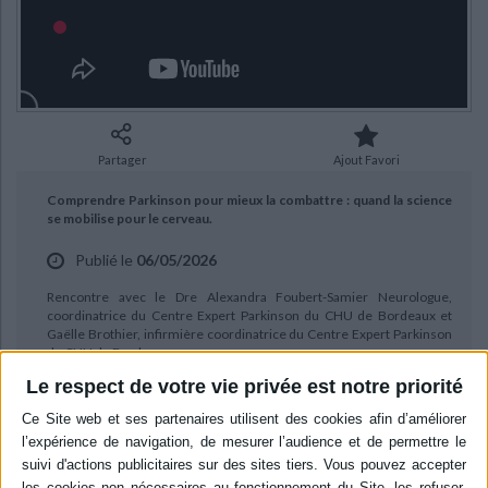
Ecologie - Environnement
Danse
Religions - Spiritualités
Bibliothèque de la Pléiade
Critique et histoire littéraire
Histoire de France
Biographies historiques
Classiques scolaires
Littérature ancienne et médiévale
Histoire - Généralités
Histoire des pays
Littérature de voyage
Audio - Livres lus
Histoire ancienne
Géographie
Littérature en version originale
Humour
Partager
Ajout Favori
Culture scientifique
Comprendre Parkinson pour mieux la combattre : quand la science
se mobilise pour le cerveau.
Publié le
06/05/2026
Rencontre avec le Dre Alexandra Foubert-Samier Neurologue,
coordinatrice du Centre Expert Parkinson du CHU de Bordeaux et
Gaëlle Brothier, infirmière coordinatrice du Centre Expert Parkinson
du CHU de Bordeaux.
Le respect de votre vie privée est notre priorité
La maladie de Parkinson touche des millions de personnes et constitue la
deuxième cause de handicap moteur chez les seniors.
Souvent réduite à l'image du tremblement, elle recouvre en réalité des
formes très variées. Cette maladie neurologique évolutive est liée à la