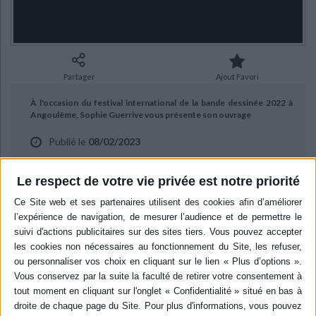
Ecologie - Environnement
Danse
Religions - Spiritualités
Bibliothèque de la Pléiade
Critique et histoire littéraire
Histoire de France
Biographies historiques
Classiques scolaires
Littérature ancienne et médiévale
Histoire - Généralités
Histoire des pays
Littérature de voyage
Audio - Livres lus
Partager
Ajout Favori
Histoire ancienne
Géographie
Littérature en version originale
Humour
À l'occasion du festival international de la bande dessinée 2022 à
Culture scientifique
Angoulême, Sophie Guerrive vous présente son ouvrage
Publié le
08/02/2023
"Eden" aux éditions 2024.
Le respect de votre vie privée est notre priorité
BIBLIOGRAPHIE
Eden
Auteur :
Sophie Guerrive
Éditeur :
Editions 2024