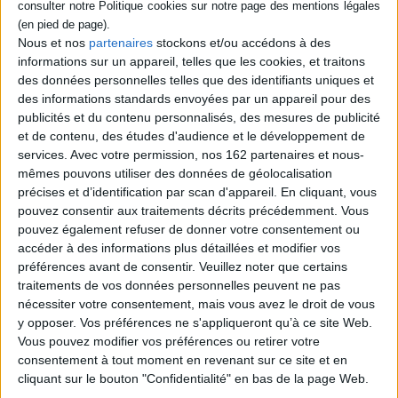
Tulipe, un moine débonnaire, vit au sein
d'une communauté dirigée par le Prieur
Nous et nos
partenaires
stockons et/ou accédons à des
Cosmos. Un jour, l'Arbre lui lance le défi de
trouver le jardin d'Eden. Tulipe quitte alors
informations sur un appareil, telles que les cookies, et traitons
le monastère et croise plusieurs
des données personnelles telles que des identifiants uniques et
personnages sur sa route, dont un caillou.
des informations standards envoyées par un appareil pour des
©Electre 2026
publicités et du contenu personnalisés, des mesures de publicité
23,00 €
et de contenu, des études d'audience et le développement de
Expédié sous 10 à 15 j.
services.
Avec votre permission, nos 162 partenaires et nous-
mêmes pouvons utiliser des données de géolocalisation
AJOUTER AU PANIER
précises et d’identification par scan d'appareil. En cliquant, vous
pouvez consentir aux traitements décrits précédemment. Vous
pouvez également refuser de donner votre consentement ou
Découvrez nos Newsletters Mollat !
accéder à des informations plus détaillées et modifier vos
préférences avant de consentir.
Veuillez noter que certains
JE M'INSCRIS
traitements de vos données personnelles peuvent ne pas
nécessiter votre consentement, mais vous avez le droit de vous
y opposer. Vos préférences ne s'appliqueront qu’à ce site Web.
Vous pouvez modifier vos préférences ou retirer votre
Informations pratiques
consentement à tout moment en revenant sur ce site et en
Conditions d'utilisation du site
cliquant sur le bouton "Confidentialité" en bas de la page Web.
Qui sommes-nous