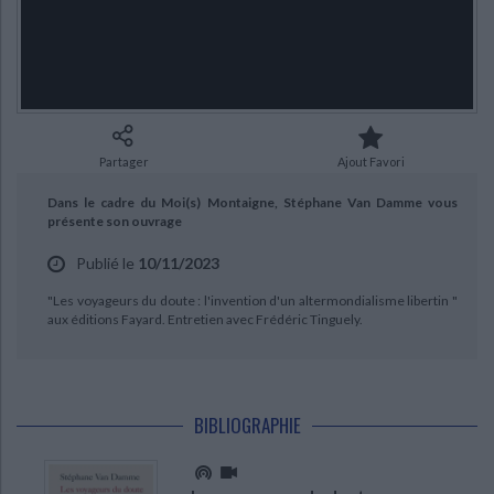
Ecologie - Environnement
Danse
Religions - Spiritualités
Bibliothèque de la Pléiade
Critique et histoire littéraire
Histoire de France
Biographies historiques
Classiques scolaires
Littérature ancienne et médiévale
Histoire - Généralités
Histoire des pays
Littérature de voyage
Audio - Livres lus
Histoire ancienne
Géographie
Littérature en version originale
Humour
CHARGEMENT...
Partager
Ajout Favori
Culture scientifique
Dans le cadre du Moi(s) Montaigne, Stéphane Van Damme vous
présente son ouvrage
Publié le
10/11/2023
"Les voyageurs du doute : l'invention d'un altermondialisme libertin "
aux éditions Fayard. Entretien avec Frédéric Tinguely.
BIBLIOGRAPHIE