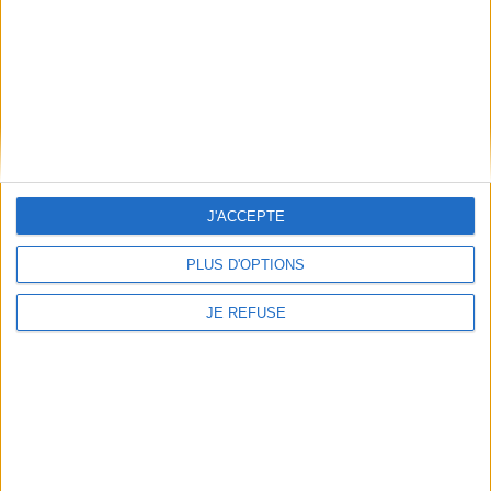
1
Découvrez nos Newsletters Mollat !
JE M'INSCRIS
Informations pratiques
J'ACCEPTE
Conditions d'utilisation du site
Qui sommes-nous
PLUS D'OPTIONS
Mentions Légales
Frais de port & Livraison
JE REFUSE
Conditions Générales de Vente
À votre service
Offres d'emploi
Offres Partenaires
À découvrir