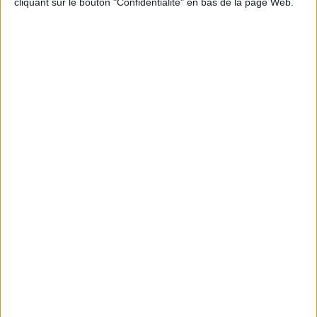
cliquant sur le bouton "Confidentialité" en bas de la page Web.
Vidéos
Education - Généralités
Sciences - Savoirs
Scolaire
Stéphane Van Damme - Les voyageurs du doute
Stéphane Van Damme vous présente son ouvrage
"Les voyageurs du doute" aux éditions Fayard.
Lire la suite