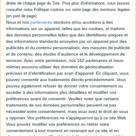
Nous et nos
partenaires
stockons et/ou accédons à des
informations sur un appareil, telles que les cookies, et traitons
des données personnelles telles que des identifiants uniques et
des informations standards envoyées par un appareil pour des
publicités et du contenu personnalisés, des mesures de publicité
et de contenu, des études d'audience et le développement de
services.
Avec votre permission, nos 162 partenaires et nous-
Vidéos
mêmes pouvons utiliser des données de géolocalisation
précises et d’identification par scan d'appareil. En cliquant, vous
pouvez consentir aux traitements décrits précédemment. Vous
pouvez également refuser de donner votre consentement ou
BD Manga
Bandes dessinées - Comics - Mangas
BD adulte
accéder à des informations plus détaillées et modifier vos
Stéphane Van Damme & Héloïse Chochois - Histoire dessinée...
préférences avant de consentir.
Veuillez noter que certains
traitements de vos données personnelles peuvent ne pas
A l'occasion du 24e Rendez-vous de l'Histoire de Blois, Stéphane Van
Damme & Héloïse Chochois vou...
nécessiter votre consentement, mais vous avez le droit de vous
aux éditions La Découverte Revue dessinée.
y opposer. Vos préférences ne s'appliqueront qu’à ce site Web.
Vous pouvez modifier vos préférences ou retirer votre
Lire la suite
consentement à tout moment en revenant sur ce site et en