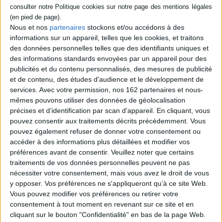
Atlas des mondes musulmans
médiévaux
Éditeur :
CNRS Editions
Nous et nos
partenaires
stockons et/ou accédons à des
Atlas présentant les mondes musulmans
informations sur un appareil, telles que les cookies, et traitons
entre les VIIe et XVe siècles, dans leurs
des données personnelles telles que des identifiants uniques et
dimensions commerciales, religieuses,
administratives, démographiques ou
des informations standards envoyées par un appareil pour des
encore militaires, de la péninsule Ibérique
publicités et du contenu personnalisés, des mesures de publicité
aux frontières de l'Empire chinois en
et de contenu, des études d'audience et le développement de
passant par l'Afrique subsaharienne, les
services.
Avec votre permission, nos 162 partenaires et nous-
Balkans, l'Anatolie et l'Asie centrale.
©Electre 2026
mêmes pouvons utiliser des données de géolocalisation
45,00 €
précises et d’identification par scan d'appareil. En cliquant, vous
Indisponible
pouvez consentir aux traitements décrits précédemment. Vous
pouvez également refuser de donner votre consentement ou
accéder à des informations plus détaillées et modifier vos
Découvrez nos Newsletters Mollat !
préférences avant de consentir.
Veuillez noter que certains
traitements de vos données personnelles peuvent ne pas
JE M'INSCRIS
nécessiter votre consentement, mais vous avez le droit de vous
y opposer. Vos préférences ne s'appliqueront qu’à ce site Web.
Vous pouvez modifier vos préférences ou retirer votre
Informations pratiques
consentement à tout moment en revenant sur ce site et en
cliquant sur le bouton "Confidentialité" en bas de la page Web.
Conditions d'utilisation du site