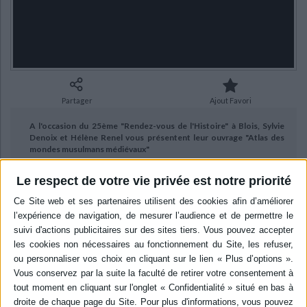
Ecologie - Environnement
Danse
Religions - Spiritualités
Bibliothèque de la Pléiade
Critique et histoire littéraire
Histoire de France
Biographies historiques
Classiques scolaires
Littérature ancienne et médiévale
Histoire - Généralités
Histoire des pays
Littérature de voyage
Audio - Livres lus
Histoire ancienne
Géographie
Littérature en version originale
Humour
Partager
Ajout Favori
Culture scientifique
A l'occasion du 25ème "Rendez-vous de l'Histoire" à Blois, Sylvie
Denoix et Hélène Renel vous présentent leur ouvrage "Atlas des
mondes musulmans médiévaux"
Publié le
14/11/2022
Le respect de votre vie privée est notre priorité
aux éditions CNRS Éditions.
BIBLIOGRAPHIE