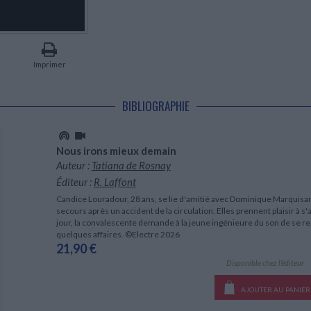
LITTÉRATURE DE VOYAGE
Dictionnaires Français
Histoire moderne
Relations et politiques
internationales
Dictionnaires Bilingues
Récits des voyageurs et des
Histoire contemporaine
explorateurs
Sécurité nationale - Défense
Langues universitaires -
BIOGRAPHIES HISTORIQUES
Dictionnaires et méthodes
ECOLOGIE - ENVIRONNEMENT
Biographies historiques
Méthodes Langues Grand public
Imprimer
Ecologie
Français langues étrangères
HISTOIRE - GÉNÉRALITÉS
Historiographie
BIBLIOGRAPHIE
Etudes historiques
Généalogie - Héraldique
Franc-maçonnerie
Nous irons mieux demain
Auteur :
Tatiana de Rosnay
Éditeur :
R. Laffont
Candice Louradour, 28 ans, se lie d'amitié avec Dominique Marquisan, 
secours après un accident de la circulation. Elles prennent plaisir à s'a
jour, la convalescente demande à la jeune ingénieure du son de se r
quelques affaires. ©Electre 2026
21,90 €
Disponible chez l'éditeur
AJOUTER AU PANIER