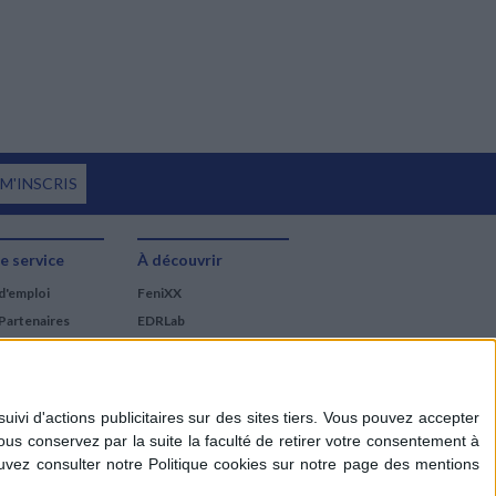
 M'INSCRIS
e service
À découvrir
d'emploi
FeniXX
Partenaires
EDRLab
RetroNews
BnF : portail des métiers
du livre
Cercle de la librairie
Les chèques cadeaux
Mollat