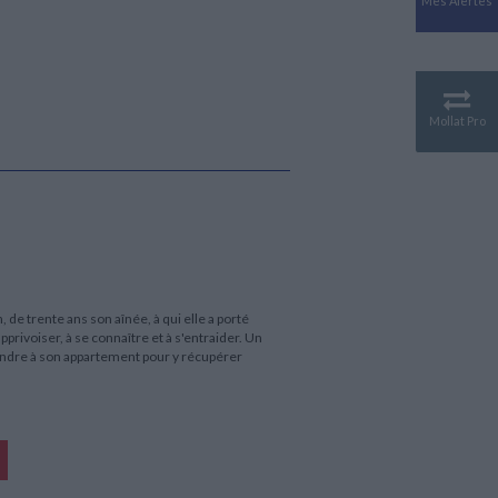
Mes Alertes
Antiquité
Mythologies
GÉOGRAPHIE
Géographie - Démographie -
Territoire
Mollat Pro
CULTURE SCIENTIFIQUE
Essais scientifique
Astronomie
de trente ans son aînée, à qui elle a porté
pprivoiser, à se connaître et à s'entraider. Un
endre à son appartement pour y récupérer