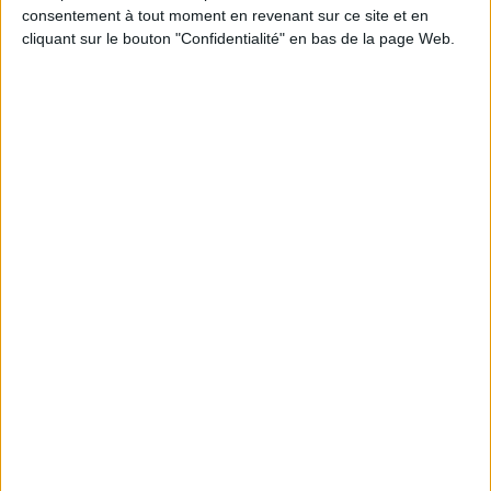
consentement à tout moment en revenant sur ce site et en
cliquant sur le bouton "Confidentialité" en bas de la page Web.
Thomas B. Reverdy - Les évaporés
Vidéos
Littérature Française
Littérature
Thomas B. Reverdy - L'hiver du mécontentement
Thomas B. Reverdy vous présente son ouvrage "L'hiver du
mécontentement". Parution le 22 août 2018...