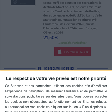
scène, au fil des cours et des récréations, le
destin de Mo et de Sara, de leurs amis, mais
aussi de Candice, la professeur de théâtre,
de ses collègues et de Paul, l'écrivain qu'elle
a fait venir pour un atelier d'écriture. Prix
Landerneau des lecteurs 2023, prix de
l’Union Interalliée 2024 (roman français).
©Electre 2026
21,50 €
Disponible chez l'éditeur
AJOUTER AU PANIER
POUR EN SAVOIR PLUS
Le respect de votre vie privée est notre priorité