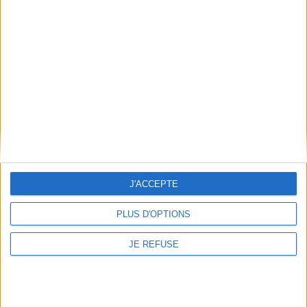
Thomas B. Reverdy vous présente son ouvrage "Climax".
Parution le 18 août 2021 aux éditions Flammarion. Rentrée littéraire
automne 2021.
Lire la suite
1
Découvrez nos Newsletters Mollat !
JE M'INSCRIS
J'ACCEPTE
Informations pratiques
Conditions d'utilisation du site
PLUS D'OPTIONS
Qui sommes-nous
JE REFUSE
Mentions Légales
Frais de port & Livraison
Conditions Générales de Vente