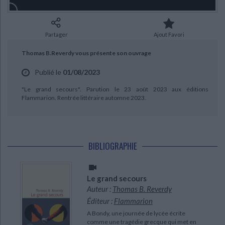
Ecologie - Environnement
Danse
Religions - Spiritualités
Bibliothèque de la Pléiade
Critique et histoire littéraire
Histoire de France
Biographies historiques
Classiques scolaires
Littérature ancienne et médiévale
Partager
Ajout Favori
Histoire - Généralités
Histoire des pays
Littérature de voyage
Audio - Livres lus
Thomas B.Reverdy vous présente son ouvrage
Histoire ancienne
Géographie
Littérature en version originale
Humour
Publié le
01/08/2023
Culture scientifique
CHARGEMENT...
"Le grand secours". Parution le 23 août 2023 aux éditions
Flammarion. Rentrée littéraire automne 2023.
BIBLIOGRAPHIE
Le grand secours
Auteur :
Thomas B. Reverdy
Éditeur :
Flammarion
A Bondy, une journée de lycée écrite
comme une tragédie grecque qui met en