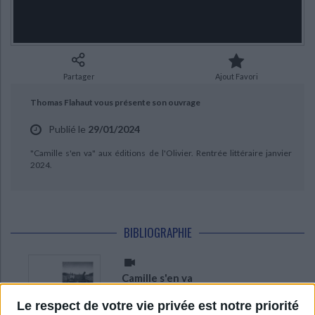
Ecologie - Environnement
Danse
Religions - Spiritualités
Bibliothèque de la Pléiade
Critique et histoire littéraire
CHARGEMENT...
Histoire de France
Biographies historiques
Classiques scolaires
Littérature ancienne et médiévale
Histoire - Généralités
Histoire des pays
Littérature de voyage
Audio - Livres lus
Partager
Ajout Favori
Histoire ancienne
Géographie
Littérature en version originale
Humour
Thomas Flahaut vous présente son ouvrage
Culture scientifique
Publié le
29/01/2024
"Camille s'en va" aux éditions de l'Olivier. Rentrée littéraire janvier
2024.
BIBLIOGRAPHIE
Camille s'en va
Auteur :
Thomas Flahaut
Le respect de votre vie privée est notre priorité
Éditeur :
Ed. de l'Olivier