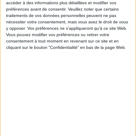
accéder à des informations plus détaillées et modifier vos
préférences avant de consentir.
Veuillez noter que certains
traitements de vos données personnelles peuvent ne pas
nécessiter votre consentement, mais vous avez le droit de vous
y opposer. Vos préférences ne s'appliqueront qu’à ce site Web.
Vidéos
Vous pouvez modifier vos préférences ou retirer votre
consentement à tout moment en revenant sur ce site et en
cliquant sur le bouton "Confidentialité" en bas de la page Web.
Littérature
Littérature française et francophone
Littérature en langue française
Thomas Flahaut - Les nuits d'été
A l'occasion du Salon "Le Livre sur la Place", Thomas Flahaut vous présente
son ouvrage "Les nuit...
Lire la suite
1
Découvrez nos Newsletters Mollat !