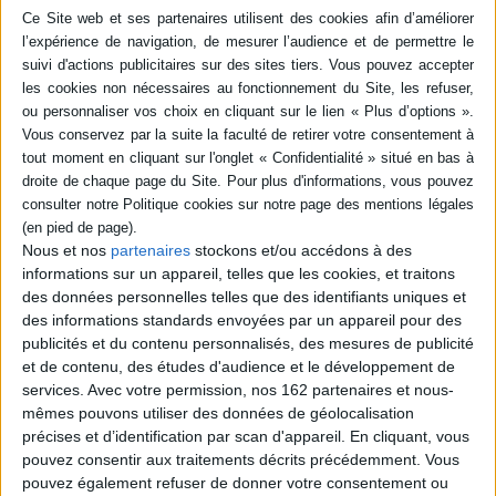
Alors que l'Etat souhaite installer des
panneaux photovoltaïques dans une forêt
anciennement protégée, Jérôme et Camille
militent contre cette action, malgré la
présence des tractopelles qui détruisent les
arbres. Les deux personnages se
connaissent depuis l'enfance et
s'interrogent sur leurs luttes, leurs révoltes
et leurs désillusions. ©Electre 2026
20,00 €
Disponible chez l'éditeur
Nous et nos
partenaires
stockons et/ou accédons à des
AJOUTER AU PANIER
informations sur un appareil, telles que les cookies, et traitons
des données personnelles telles que des identifiants uniques et
des informations standards envoyées par un appareil pour des
POUR EN SAVOIR PLUS
publicités et du contenu personnalisés, des mesures de publicité
et de contenu, des études d'audience et le développement de
services.
Avec votre permission, nos 162 partenaires et nous-
mêmes pouvons utiliser des données de géolocalisation
précises et d’identification par scan d'appareil. En cliquant, vous
pouvez consentir aux traitements décrits précédemment. Vous
pouvez également refuser de donner votre consentement ou