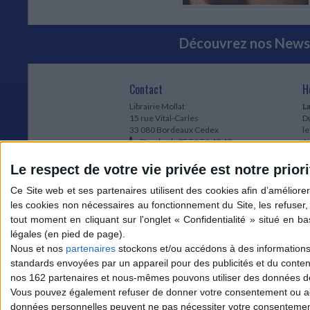
Découvrez nos Newsl
Contact
H
Librairie Mollat
La
15 rue Vital-Carles
Du
33 080 Bordeaux Cedex
l
Standard :
05 56 56 40 40
Jo
Service client mollat.com :
05 56 56 40
1e
83
* 
Le respect de votre vie privée est notre priori
Contactez-nous
à
Le
du
l
Jo
1
Nous et nos
partenaires
stockons et/ou accédons à des informations s
et
standards envoyées par un appareil pour des publicités et du conte
* 
nos 162 partenaires et nous-mêmes pouvons utiliser des données de g
1
Vous pouvez également refuser de donner votre consentement ou accé
Vo
données personnelles peuvent ne pas nécessiter votre consentement,