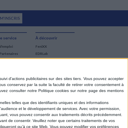
 M'INSCRIS
e service
À découvrir
d'emploi
FeniXX
Partenaires
EDRLab
RetroNews
BnF : portail des métiers
du livre
Cercle de la librairie
Les chèques cadeaux
Mollat
elles telles que des identifiants uniques et des informations
d'audience et le développement de services.
Avec votre permission,
iquant, vous pouvez consentir aux traitements décrits précédemment.
ant de consentir.
Veuillez noter que certains traitements de vos
liqueront qu’à ce site Web. Vous pouvez modifier vos préférences