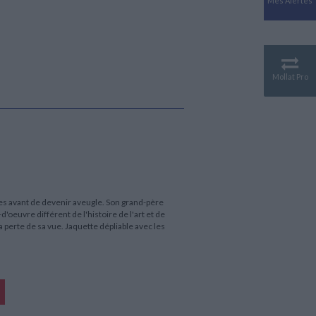
Mes Alertes
Antiquité
Mythologies
GÉOGRAPHIE
Géographie - Démographie -
Territoire
Mollat Pro
CULTURE SCIENTIFIQUE
Essais scientifique
Astronomie
es avant de devenir aveugle. Son grand-père
'oeuvre différent de l'histoire de l'art et de
perte de sa vue. Jaquette dépliable avec les