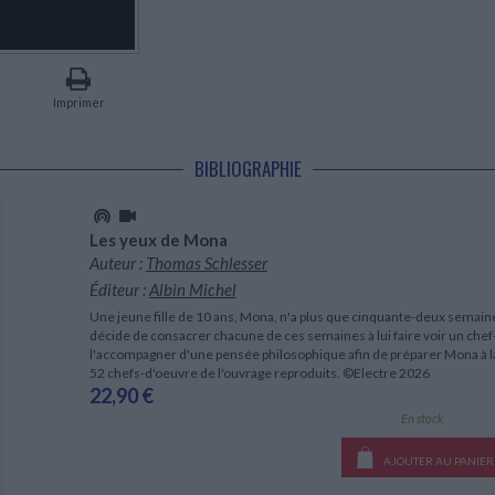
LITTÉRATURE DE VOYAGE
Dictionnaires Français
Histoire moderne
Relations et politiques
internationales
Dictionnaires Bilingues
Récits des voyageurs et des
Histoire contemporaine
explorateurs
Sécurité nationale - Défense
Langues universitaires -
BIOGRAPHIES HISTORIQUES
Dictionnaires et méthodes
ECOLOGIE - ENVIRONNEMENT
Biographies historiques
Méthodes Langues Grand public
Imprimer
Ecologie
Français langues étrangères
HISTOIRE - GÉNÉRALITÉS
Historiographie
BIBLIOGRAPHIE
Etudes historiques
Généalogie - Héraldique
Franc-maçonnerie
Les yeux de Mona
Auteur :
Thomas Schlesser
Éditeur :
Albin Michel
Une jeune fille de 10 ans, Mona, n'a plus que cinquante-deux semain
décide de consacrer chacune de ces semaines à lui faire voir un chef-d
l'accompagner d'une pensée philosophique afin de préparer Mona à la 
52 chefs-d'oeuvre de l'ouvrage reproduits. ©Electre 2026
22,90 €
En stock
AJOUTER AU PANIER