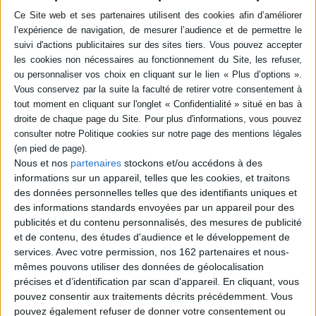
Éditeur :
Gallimard
Un portrait intime de la cinéaste,
photographe et plasticienne française.
Artiste engagée, elle utilise divers modes
d'expression pour donner une voix aux plus
précaires, aux marginaux ou aux révoltés.
Avec des photographies et des documents
inédits issus des archives d'A. Varda.
©Electre 2026
29,90 €
En stock *
*stock limité
Nous et nos
partenaires
stockons et/ou accédons à des
AJOUTER AU PANIER
informations sur un appareil, telles que les cookies, et traitons
des données personnelles telles que des identifiants uniques et
des informations standards envoyées par un appareil pour des
POUR EN SAVOIR PLUS
publicités et du contenu personnalisés, des mesures de publicité
et de contenu, des études d'audience et le développement de
services.
Avec votre permission, nos 162 partenaires et nous-
mêmes pouvons utiliser des données de géolocalisation
précises et d’identification par scan d'appareil. En cliquant, vous
pouvez consentir aux traitements décrits précédemment. Vous
pouvez également refuser de donner votre consentement ou