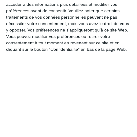
accéder à des informations plus détaillées et modifier vos
préférences avant de consentir.
Veuillez noter que certains
traitements de vos données personnelles peuvent ne pas
nécessiter votre consentement, mais vous avez le droit de vous
y opposer. Vos préférences ne s'appliqueront qu’à ce site Web.
Vous pouvez modifier vos préférences ou retirer votre
Podcasts
consentement à tout moment en revenant sur ce site et en
cliquant sur le bouton "Confidentialité" en bas de la page Web.
Arts
Cinéma
Cinéma - Histoire et techniques
Tribunes de la presse - Rencontre avec Laure Adler
Marguerite Duras, Françoise Giroud, Simone Weil et les autres... Mes
héroïnes par Laure Adler !
En partenariat avec l'IJBA. Avec Laure Adler, Journaliste et Essayiste Animé
par Arnaud Schwartz,...
Lire la suite
1
Découvrez nos Newsletters Mollat !