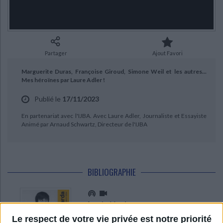
Ecologie - Environnement
Danse
Religions - Spiritualités
Bibliothèque de la Pléiade
Critique et histoire littéraire
CHARGEMENT...
Histoire de France
Biographies historiques
Classiques scolaires
Littérature ancienne et médiévale
Histoire - Généralités
Histoire des pays
Littérature de voyage
Audio - Livres lus
Partager
Ajout Favori
Histoire ancienne
Géographie
Littérature en version originale
Humour
Marguerite Duras, Françoise Giroud, Simone Weil et les autres...
Culture scientifique
Mes héroïnes par Laure Adler !
Publié le
17/11/2023
En partenariat avec l'IJBA. Avec Laure Adler, Journaliste et Essayiste
Animé par Arnaud Schwartz, Directeur de l'IJBA
BIBLIOGRAPHIE
Agnès Varda
Auteur :
Laure Adler
Le respect de votre vie privée est notre priorité