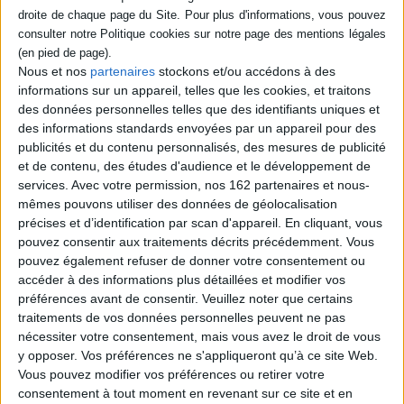
nouveau régime de sélection
scolaire
Auteur :
Cédric Hugrée
Éditeur :
Raisons d'agir éditions
Nous et nos
partenaires
stockons et/ou accédons à des
Cet essai s'appuie sur l'histoire récente de
informations sur un appareil, telles que les cookies, et traitons
la banalisation des études universitaires
pour mettre au jour les mécanismes d'un
des données personnelles telles que des identifiants uniques et
régime de sélection scolaire qui, sous
des informations standards envoyées par un appareil pour des
couvert de démocratisation de l'accès aux
publicités et du contenu personnalisés, des mesures de publicité
diplômes, ne donne pas les moyens à des
et de contenu, des études d'audience et le développement de
étudiants d'origine sociale élargie de se
services.
Avec votre permission, nos 162 partenaires et nous-
former réellement, reproduisant ainsi les
inégalités. ©Electre 2026
mêmes pouvons utiliser des données de géolocalisation
10,00 €
précises et d’identification par scan d'appareil. En cliquant, vous
Expédié sous 10 à 15 j.
pouvez consentir aux traitements décrits précédemment. Vous
pouvez également refuser de donner votre consentement ou
AJOUTER AU PANIER
accéder à des informations plus détaillées et modifier vos
préférences avant de consentir.
Veuillez noter que certains
traitements de vos données personnelles peuvent ne pas
Découvrez nos Newsletters Mollat !
nécessiter votre consentement, mais vous avez le droit de vous
y opposer. Vos préférences ne s'appliqueront qu’à ce site Web.
Vous pouvez modifier vos préférences ou retirer votre
JE M'INSCRIS
consentement à tout moment en revenant sur ce site et en