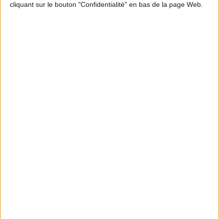
cliquant sur le bouton "Confidentialité" en bas de la page Web.
Informations pratiques
Conditions d'utilisation du site
Qui sommes-nous
Mentions Légales
Frais de port & Livraison
Conditions Générales de Vente
À votre service
Offres d'emploi
Offres Partenaires
À découvrir
FeniXX
EDRLab
RetroNews
BnF : portail des métiers du livre
Cercle de la librairie