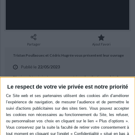
Ecologie - Environnement
Danse
Religions - Spiritualités
Bibliothèque de la Pléiade
Critique et histoire littéraire
Histoire de France
Biographies historiques
Classiques scolaires
Littérature ancienne et médiévale
Histoire - Généralités
Histoire des pays
Littérature de voyage
Audio - Livres lus
Histoire ancienne
Géographie
Littérature en version originale
Humour
Partager
Ajout Favori
Culture scientifique
Tristan Poullaouec et Cédric Hugrée vous présentent leur ouvrage
Publié le
22/05/2023
"L'université qui vient : un nouveau régime de sélection scolaire" aux
éditions Raisons d'agir.
Le respect de votre vie privée est notre priorité
BIBLIOGRAPHIE
L'université qui vient : un