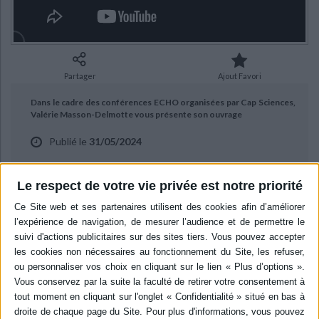
Ecologie - Environnement
Danse
Religions - Spiritualités
Bibliothèque de la Pléiade
Critique et histoire littéraire
Histoire de France
Biographies historiques
Classiques scolaires
Littérature ancienne et médiévale
Histoire - Généralités
Histoire des pays
Littérature de voyage
Audio - Livres lus
Partager
Ajout Favori
Histoire ancienne
Géographie
Littérature en version originale
Humour
Dans le cadre des conférences ECHO organisées par Cap Sciences,
Culture scientifique
Valérie Masson-Delmotte vous présente son ouvrage
Publié le
31/05/2024
"Face au changement climatique" aux éditions CNRS. Entretien avec
Alexandre Marsat.
Le respect de votre vie privée est notre priorité
BIBLIOGRAPHIE
Face au changement climatique
Auteur :
Valérie Masson-Delmotte