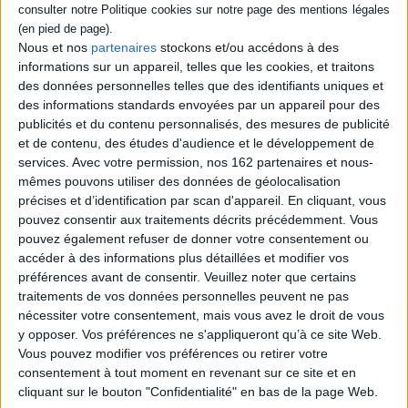
Éditeur :
CNRS Editions
La climatologue retrace son parcours
professionnel et intellectuel. Elle informe
Nous et nos
partenaires
stockons et/ou accédons à des
notamment sur l'importance de la
informations sur un appareil, telles que les cookies, et traitons
climatologie pour évaluer les modèles de
des données personnelles telles que des identifiants uniques et
climat, mieux anticiper les changements à
des informations standards envoyées par un appareil pour des
venir et prendre la mesure de l'influence
humaine. ©Electre 2026
publicités et du contenu personnalisés, des mesures de publicité
8,00 €
et de contenu, des études d'audience et le développement de
En stock
services.
Avec votre permission, nos 162 partenaires et nous-
mêmes pouvons utiliser des données de géolocalisation
AJOUTER AU PANIER
précises et d’identification par scan d'appareil. En cliquant, vous
pouvez consentir aux traitements décrits précédemment. Vous
pouvez également refuser de donner votre consentement ou
Découvrez nos Newsletters Mollat !
accéder à des informations plus détaillées et modifier vos
préférences avant de consentir.
Veuillez noter que certains
traitements de vos données personnelles peuvent ne pas
JE M'INSCRIS
nécessiter votre consentement, mais vous avez le droit de vous
y opposer. Vos préférences ne s'appliqueront qu’à ce site Web.
Vous pouvez modifier vos préférences ou retirer votre
Informations pratiques
consentement à tout moment en revenant sur ce site et en
cliquant sur le bouton "Confidentialité" en bas de la page Web.
Conditions d'utilisation du site