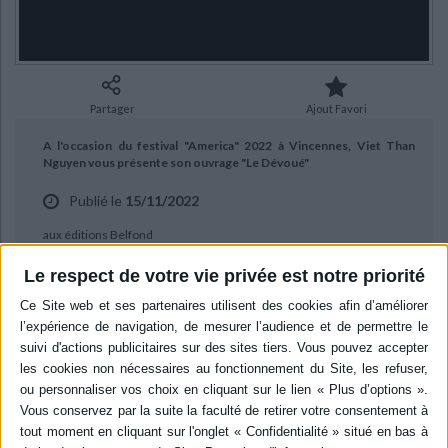
Ecologie - Environnement
Danse
Religions - Spiritualités
Bibliothèque de la Pléiade
Critique et histoire littéraire
Histoire de France
Biographies historiques
Classiques scolaires
Littérature ancienne et médiévale
Histoire - Généralités
Histoire des pays
Littérature de voyage
Audio - Livres lus
Partager
Ajout Favori
Histoire ancienne
Géographie
Littérature en version originale
Humour
A l'occasion du festival "America" 2022 à Vincennes, Viet Than
Culture scientifique
Nguyen vous présente son ouvrage "Le Dévoué"
Publié le
15/11/2022
aux éditions Belfond
Le respect de votre vie privée est notre priorité
BIBLIOGRAPHIE
Le dévoué
Auteur :
Viet Thanh Nguyen
Éditeur :
10-18