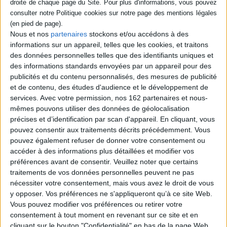
Après s'être échappé d'un camp de
rééducation, Vo Danh, le narrateur, agent
double à la solde des communistes, atterrit
Nous et nos
partenaires
stockons et/ou accédons à des
à Paris, durant l'été 1981, en même temps
qu'une cohorte de réfugiés vietnamiens
informations sur un appareil, telles que les cookies, et traitons
comptant parmi eux Bon, son frère de sang
des données personnelles telles que des identifiants uniques et
résolument anticommuniste. Logés dans le
des informations standards envoyées par un appareil pour des
XIe arrondissement, ils se voient proposer
publicités et du contenu personnalisés, des mesures de publicité
de devenir les hommes de main du Boss,
leur seul contact sur place. ©E...
et de contenu, des études d'audience et le développement de
9,90 €
services.
Avec votre permission, nos 162 partenaires et nous-
En stock *
mêmes pouvons utiliser des données de géolocalisation
*stock limité
précises et d’identification par scan d'appareil. En cliquant, vous
pouvez consentir aux traitements décrits précédemment. Vous
AJOUTER AU PANIER
pouvez également refuser de donner votre consentement ou
accéder à des informations plus détaillées et modifier vos
préférences avant de consentir.
Veuillez noter que certains
Découvrez nos Newsletters Mollat !
traitements de vos données personnelles peuvent ne pas
nécessiter votre consentement, mais vous avez le droit de vous
y opposer. Vos préférences ne s'appliqueront qu’à ce site Web.
JE M'INSCRIS
Vous pouvez modifier vos préférences ou retirer votre
consentement à tout moment en revenant sur ce site et en
cliquant sur le bouton "Confidentialité" en bas de la page Web.