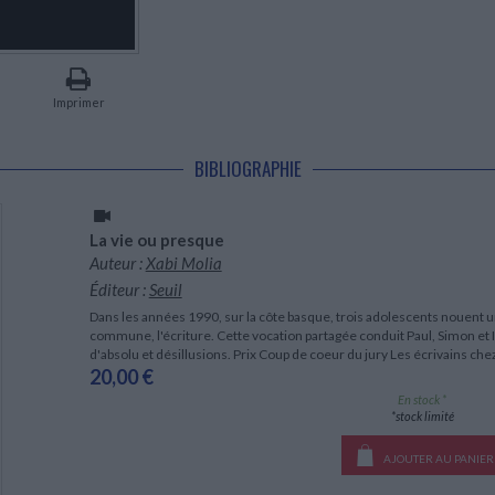
LITTÉRATURE DE VOYAGE
Dictionnaires Français
Histoire moderne
Relations et politiques
internationales
Dictionnaires Bilingues
Récits des voyageurs et des
Histoire contemporaine
explorateurs
Sécurité nationale - Défense
Langues universitaires -
BIOGRAPHIES HISTORIQUES
Dictionnaires et méthodes
ECOLOGIE - ENVIRONNEMENT
Biographies historiques
Méthodes Langues Grand public
Imprimer
Ecologie
Français langues étrangères
HISTOIRE - GÉNÉRALITÉS
Historiographie
BIBLIOGRAPHIE
Etudes historiques
Généalogie - Héraldique
Franc-maçonnerie
La vie ou presque
Auteur :
Xabi Molia
Éditeur :
Seuil
Dans les années 1990, sur la côte basque, trois adolescents nouent u
commune, l'écriture. Cette vocation partagée conduit Paul, Simon et 
d'absolu et désillusions. Prix Coup de coeur du jury Les écrivains c
20,00 €
En stock *
*stock limité
AJOUTER AU PANIER