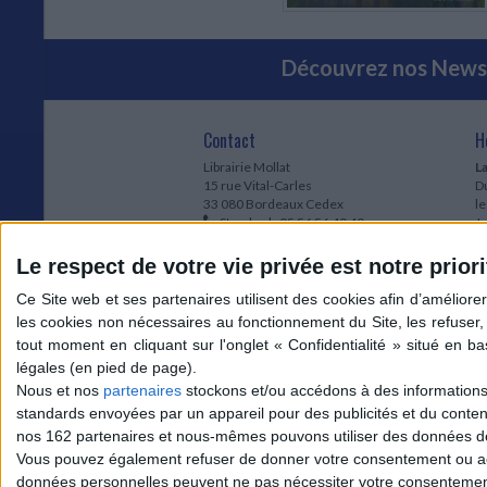
Découvrez nos Newsl
Contact
H
Librairie Mollat
La
15 rue Vital-Carles
Du
33 080 Bordeaux Cedex
l
Standard :
05 56 56 40 40
Jo
Service client mollat.com :
05 56 56 40
1e
83
* 
Le respect de votre vie privée est notre priori
Contactez-nous
à
Le
du
l
Jo
1
Nous et nos
partenaires
stockons et/ou accédons à des informations s
et
standards envoyées par un appareil pour des publicités et du conte
* 
nos 162 partenaires et nous-mêmes pouvons utiliser des données de g
1
Vous pouvez également refuser de donner votre consentement ou accé
Vo
données personnelles peuvent ne pas nécessiter votre consentement,