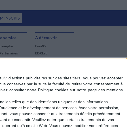
 M'INSCRIS
e service
À découvrir
d'emploi
FeniXX
Partenaires
EDRLab
RetroNews
BnF : portail des métiers
du livre
Cercle de la librairie
Les chèques cadeaux
Mollat
elles telles que des identifiants uniques et des informations
d'audience et le développement de services.
Avec votre permission,
iquant, vous pouvez consentir aux traitements décrits précédemment.
ant de consentir.
Veuillez noter que certains traitements de vos
liqueront qu’à ce site Web. Vous pouvez modifier vos préférences