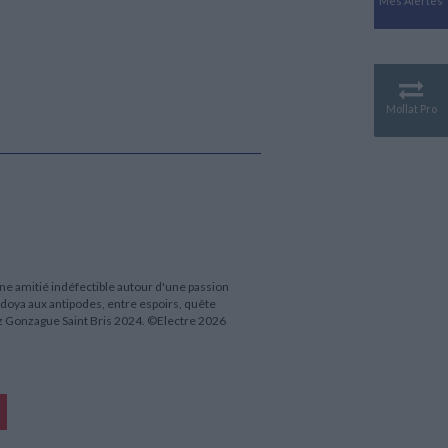
Mes Alertes
Antiquité
Mythologies
GÉOGRAPHIE
Géographie - Démographie -
Territoire
Mollat Pro
CULTURE SCIENTIFIQUE
Essais scientifique
Astronomie
ne amitié indéfectible autour d'une passion
Idoya aux antipodes, entre espoirs, quête
hez Gonzague Saint Bris 2024. ©Electre 2026