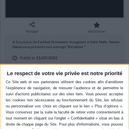
Ecologie - Environnement
Danse
Religions - Spiritualités
Bibliothèque de la Pléiade
Critique et histoire littéraire
Histoire de France
Biographies historiques
Classiques scolaires
Littérature ancienne et médiévale
Histoire - Généralités
Histoire des pays
Littérature de voyage
Audio - Livres lus
Partager
Ajout Favori
Histoire ancienne
Géographie
Littérature en version originale
Humour
A l'occasion du Festival Etonnants Voyageurs à Saint Malo, Yamen
Culture scientifique
Manai vous présente son ouvrage "Bel abîme "
Publié le
11/07/2022
aux éditions Elyzard.
Le respect de votre vie privée est notre priorité
BIBLIOGRAPHIE
Bel abîme
Auteur :
Yamen Manai
Éditeur :
Elyzad