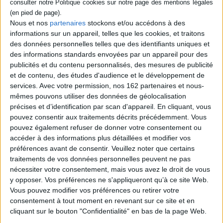
Un jeune détenu s'adresse tour à tour à son
avocat et à un psychiatre venus lui rendre
Nous et nos
partenaires
stockons et/ou accédons à des
visite en prison. Prenant à partie ses
informations sur un appareil, telles que les cookies, et traitons
interlocuteurs, il affirme ne rien regretter
malgré les faits graves qui lui sont
des données personnelles telles que des identifiants uniques et
reprochés. Les raisons de son crime se
des informations standards envoyées par un appareil pour des
dévoilent progressivement : un père qui l'a
publicités et du contenu personnalisés, des mesures de publicité
humilié, la domination des plus forts, la
et de contenu, des études d'audience et le développement de
pauvreté ou encore le mépris des animaux
et de l'environnement. ...
services.
Avec votre permission, nos 162 partenaires et nous-
14,50 €
mêmes pouvons utiliser des données de géolocalisation
Indisponible
précises et d’identification par scan d'appareil. En cliquant, vous
pouvez consentir aux traitements décrits précédemment. Vous
pouvez également refuser de donner votre consentement ou
Découvrez nos Newsletters Mollat !
accéder à des informations plus détaillées et modifier vos
préférences avant de consentir.
Veuillez noter que certains
JE M'INSCRIS
traitements de vos données personnelles peuvent ne pas
nécessiter votre consentement, mais vous avez le droit de vous
y opposer. Vos préférences ne s'appliqueront qu’à ce site Web.
Informations pratiques
Vous pouvez modifier vos préférences ou retirer votre
consentement à tout moment en revenant sur ce site et en
Conditions d'utilisation du site
cliquant sur le bouton "Confidentialité" en bas de la page Web.
Qui sommes-nous