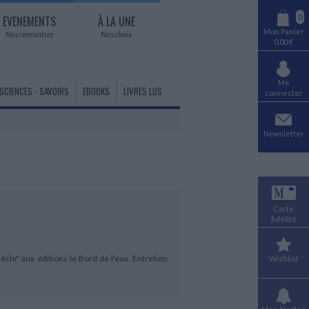
0
EVENEMENTS
À LA UNE
Mon Panier
Nos rencontres
Nos choix
0,00 €
Me
SCIENCES - SAVOIRS
EBOOKS
LIVRES LUS
connecter
AUDIO - LIVRES LUS
HISTOIRE DES PAYS
MUSIQUE
Newsletter
Littérature lue
Histoire du monde générale
Musique classique et
contemporaine
Histoire de l'Europe
LITTÉRATURE EN VERSION
Opéra - Autres chants
Histoire de l'Afrique
ORIGINALE
Jazz
Histoire du Monde arabe
Littérature anglo-saxonne en VO
Musiques du monde
Histoire des Amériques
Carte
Littérature hispano-portugaise en
Variété - Ecrits
Asie centrale
fidélité
VO
Variété - Courants musicaux
Asie orientale
Littérature autres langues en VO
Instruments de musique - Chant
Proche Orient - Moyen Orient
Livres bilingues
ècle" aux éditions le Bord de l'eau. Entretien
Wishlist
Pacifique- Océanie
DANSE
HUMOUR
Danse - Histoire et techniques
HISTOIRE ANCIENNE
Humour dans tous ses états
Préhistoire