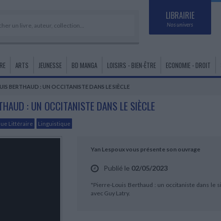
LIBRAIRIE
Nos univers
RE
ARTS
JEUNESSE
BD MANGA
LOISIRS - BIEN-ÊTRE
ECONOMIE - DROIT
UIS BERTHAUD : UN OCCITANISTE DANS LE SIÈCLE
ADOLESCENT - JEUNES
EDUCATION ET SOCIÉTÉ
MAISON - DESIGN - ARTS
POUR JOUER
ART DE VIVRE
DROIT
SCOLAIRE
CRITIQUE ET HISTOIRE
RELIGIONS - SPIRITUALITÉS
ARTS GRAPHIQUES
JARDINS - NATURE
SANTÉ
ADULTES
DÉCORATIFS
LITTÉRAIRE
THAUD : UN OCCITANISTE DANS LE SIÈCLE
Sociologie de l'éducation
Pour jouer à tout âge
Vins
Généralités du droit
Primaire
Histoire des religions
Graphisme
Jardinage
Santé
Fiction - Documentaires
Décoration
Critique Littéraire
Alcools
Documentation de droit
6 ème - 5 ème
Christianisme
Art du papier
Monde végétal
QUESTIONS DE SOCIÉTÉ
Design
Biographies - Beaux livres
que Littéraire
Linguistique
Cuisine et gastronomie
Droit public
4 ème - 3 ème
Islam
Art urbain
Monde animal
POÉSIE
Questions de société par thème
Mobilier
Revues littéraires
Droit privé
Seconde
Judaïsme
Jeux- videos
Chasse et pêche
Poésie par auteur
LOISIRS
Information et médias
Arts décoratifs
Justice
Première
Philosophies orientales
TATOUAGE
Equitation et chevaux
Yan Lespoux vous présente son ouvrage
CLASSIQUES SCOLAIRES
Anthologies et études
Revues
Loisirs créatifs
Objets de collection
Droit des affaires
Terminale
Spiritualité
Agriculture - Elevage
Livres classiques scolaires
CINÉMA
Jeux
Droit de la vie pratique
CAP - BEP - BAC Pro - BTS
Esotérisme
Tauromachie
THÉÂTRE
Publié le
02/05/2023
ACTUALITE POLITIQUE
PHOTOGRAPHIE
Etudes des œuvres
Cinéma - Histoire et techniques
Bac Technologiques
New-age et divination
Théâtre pièces et essais
Sciences politiques
Photographie - Histoire -
BIEN-ÊTRE
CHARGEMENT...
"Pierre-Louis Berthaud : un occitaniste dans le si
Para-Scolaire
LITTÉRATURE ANCIENNE ET
Actualité politique française,
Techniques
HISTOIRE DE FRANCE
avec Guy Latry.
Bien-être
BIBLIOTHÈQUE DE LA PLÉIADE
MÉDIÉVALE
Pédagogie
Biographies politiques
Histoire de France générale
Collection de la Pléiade
MODE
Littérature Antiquité et Moyen-âge
DICTIONNAIRES - LANGUES
ACTUALITÉ INTERNATIONALE
Moyen-âge
Mode - Histoire - Stylisme