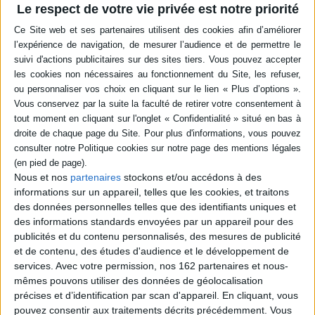
avec les clichés anti-religieux
Le respect de votre vie privée est notre priorité
Auteur :
Yann Boissière
Éditeur :
Desclée De Brouwer
Entre le siècle des lumières, qui a fondé la
modernité, et les religions, qui ont fondé les
civilisations et produit des sagesses, le
rabbin tente de frayer un chemin et de
trouver une dynamique combinant le croire
et le savoir. Pour résoudre les problèmes du
monde, il prône le retour d'un dialogue
entre les sphères laïques et les sphères
religieuses. ©Electre 2026
15,90 €
En stock *
Nous et nos
partenaires
stockons et/ou accédons à des
*stock limité
informations sur un appareil, telles que les cookies, et traitons
des données personnelles telles que des identifiants uniques et
AJOUTER AU PANIER
des informations standards envoyées par un appareil pour des
publicités et du contenu personnalisés, des mesures de publicité
et de contenu, des études d'audience et le développement de
POUR EN SAVOIR PLUS
services.
Avec votre permission, nos 162 partenaires et nous-
mêmes pouvons utiliser des données de géolocalisation
précises et d’identification par scan d'appareil. En cliquant, vous
pouvez consentir aux traitements décrits précédemment. Vous