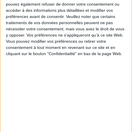
pouvez également refuser de donner votre consentement ou
accéder à des informations plus détaillées et modifier vos
préférences avant de consentir.
Veuillez noter que certains
traitements de vos données personnelles peuvent ne pas
nécessiter votre consentement, mais vous avez le droit de vous
y opposer. Vos préférences ne s'appliqueront qu’à ce site Web.
Vous pouvez modifier vos préférences ou retirer votre
consentement à tout moment en revenant sur ce site et en
Podcasts
cliquant sur le bouton "Confidentialité" en bas de la page Web.
Sciences humaines - Histoire
Religions - Spiritualités
Socio-anthropologie des religions, Dialogue inter-religieux
Yann Boissière - Courage, croyons ! : pour en finir avec ...
Yann Boissière vous présente son ouvrage "Courage, croyons ! : pour en
finir avec les clichés ant...
aux éditions Desclée De Brouwer. Entretien avec Camille Vinau.
Lire la suite
1