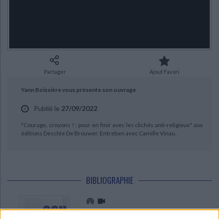
Ecologie - Environnement
Danse
Religions - Spiritualités
Bibliothèque de la Pléiade
Critique et histoire littéraire
CHARGEMENT...
Histoire de France
Biographies historiques
Classiques scolaires
Littérature ancienne et médiévale
Histoire - Généralités
Histoire des pays
Littérature de voyage
Audio - Livres lus
Histoire ancienne
Géographie
Littérature en version originale
Humour
Partager
Ajout Favori
Culture scientifique
Yann Boissière vous présente son ouvrage
Publié le
27/09/2022
"Courage, croyons ! : pour en finir avec les clichés anti-religieux" aux
éditions Desclée De Brouwer. Entretien avec Camille Vinau.
BIBLIOGRAPHIE
Courage, croyons ! : pour en finir