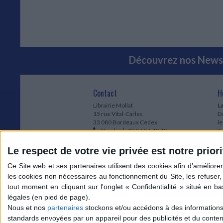
Découvrez nos Newsl
Contact
H
Librairie Mollat
La
15 rue Vital-Carles
Du
33 080 Bordeaux Cedex
l
Standard :
05 56 56 40 40
Jo
Service client mollat.com :
05 56 56 40
1e
83
* 
Le respect de votre vie privée est notre priori
Contactez-nous
à
Le
du
l
Jo
1
Nous et nos
partenaires
stockons et/ou accédons à des informations s
et
standards envoyées par un appareil pour des publicités et du conte