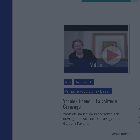
Vidéos
Arts
Beaux-arts
Peinture - Sculpture - Dessin
Yannick Haenel - La solitude
Caravage
Yannick Haenel vous présente son
ouvrage "La solitude Caravage" aux
éditions Fayard.
Lire la suite