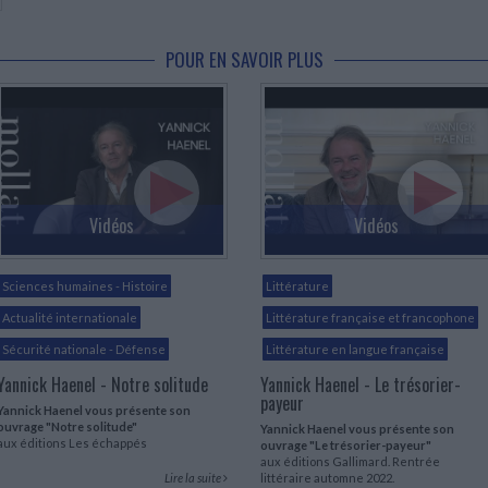
POUR EN SAVOIR PLUS
Vidéos
Vidéos
Sciences humaines - Histoire
Littérature
Actualité internationale
Littérature française et francophone
Sécurité nationale - Défense
Littérature en langue française
Yannick Haenel - Notre solitude
Yannick Haenel - Le trésorier-
payeur
Yannick Haenel vous présente son
ouvrage "Notre solitude"
Yannick Haenel vous présente son
aux éditions Les échappés
ouvrage "Le trésorier-payeur"
aux éditions Gallimard. Rentrée
Lire la suite
littéraire automne 2022.