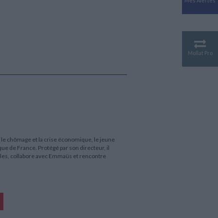
Mes Alertes
Antiquité
Mythologies
GÉOGRAPHIE
Géographie - Démographie -
Territoire
Mollat Pro
CULTURE SCIENTIFIQUE
Essais scientifique
Astronomie
 le chômage et la crise économique, le jeune
e de France. Protégé par son directeur, il
bles, collabore avec Emmaüs et rencontre