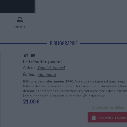
LITTÉRATURE DE VOYAGE
Dictionnaires Français
Histoire moderne
Relations et politiques
internationales
Dictionnaires Bilingues
Récits des voyageurs et des
Histoire contemporaine
explorateurs
Sécurité nationale - Défense
Langues universitaires -
BIOGRAPHIES HISTORIQUES
Dictionnaires et méthodes
ECOLOGIE - ENVIRONNEMENT
Biographies historiques
Méthodes Langues Grand public
Imprimer
Ecologie
Français langues étrangères
HISTOIRE - GÉNÉRALITÉS
Historiographie
BIBLIOGRAPHIE
Etudes historiques
Généalogie - Héraldique
Franc-maçonnerie
Le trésorier-payeur
Auteur :
Yannick Haenel
Éditeur :
Gallimard
Béthune, début des années 1990. Alors que la région est touchée par
Bataille décroche son premier emploi dans une succursale de la Banqu
défend les personnes surendettées, rejoint la confrérie des Charita
l'amour de sa vie, Lilya Mizaki, dentiste. ©Electre 2026
21,00 €
Disponible chez l'éditeur
AJOUTER AU PANIER