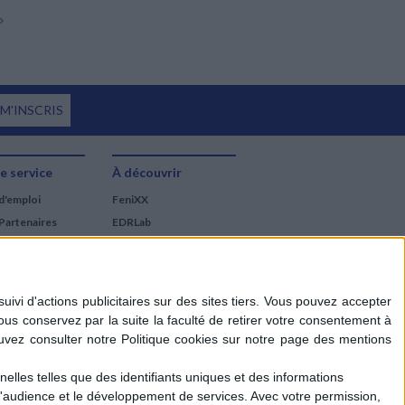
 M'INSCRIS
e service
À découvrir
d'emploi
FeniXX
Partenaires
EDRLab
RetroNews
BnF : portail des métiers
du livre
Cercle de la librairie
Les chèques cadeaux
Mollat
elles telles que des identifiants uniques et des informations
d'audience et le développement de services.
Avec votre permission,